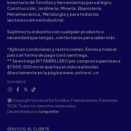
inventario de Tornillos y Herramientas para el Agro,
Construcción, Jardinería, Minería, Ebanistería,
Metalmecanica, Metalurgia y para todos los
sectores como el Industrial.
Suplimos tu industria con cualquier producto o
necesidad que tengas, contáctanos para saber más.
*Aplican condiciones y restricciones. Envíos a todo el
país con forma de pago contraentrega.
** Se entrega KIT PARRILLERO por compras superiores a
$1'000.000 mcte que hayan sido realizadas
directamente en la página www.unitorni.co
SÍGUENOS
Copyright Universal De Tornillos Y Herramientas / Ferretería
2026. Todos los derechos reservados.
Desarrollado por
Jumpseller
.
SERVICIO AL CLIENTE