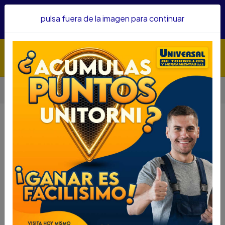
Hacemos envíos a todo el país, somos su proveedor de
pulsa fuera de la imagen para continuar
confianza&nbsp;Recibe un KIT PARRILLERO por compras
superiores a $1'000.000 mcte
Inicio
Adhesivos y Lubricantes
Otros
GRASA BEG LITIO AZUL LIBRA 1086
GRASA BEG LITIO AZUL LIBRA 1086
DESCRIPCIÓN
GRASA BEG LITIO AZUL LIBRA 1086
SKU : 62000095