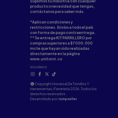
Suplimos tu industria con cualquier
producto o necesidad que tengas,
contáctanos para saber más.
*Aplican condiciones y
restricciones. Envíos a todo el país
con forma de pago contraentrega.
** Se entrega KIT PARRILLERO por
compras superiores a $1'000.000
mcte que hayan sido realizadas
directamente en la página
www.unitorni.co
SÍGUENOS
Copyright Universal De Tornillos Y
Herramientas / Ferretería 2026. Todos los
derechos reservados.
Desarrollado por
Jumpseller
.