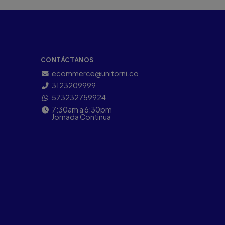
CONTÁCTANOS
ecommerce@unitorni.co
3123209999
573232759924
7:30am a 6:30pm
Jornada Continua