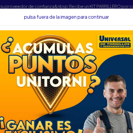
s su proveedor de confianza&nbsp;Recibe un KIT PARRILLERO por 
pulsa fuera de la imagen para continuar
 Lubricantes
Otros
AEROSOL TOOLCRAFT ALTA TEMPERATU
AEROSOL TOOLCR
NEGRO TC3603
DESCRIPCIÓN
AEROSOL TOOLCRAFT ALT
SKU...30620341
DESCRIPCIÓN...
Fácil de usar, listo para ser a
apariencia y adecuada para c
• Ideal para asadores, motor
• Secado rápido 15min al tac
• Alta presión