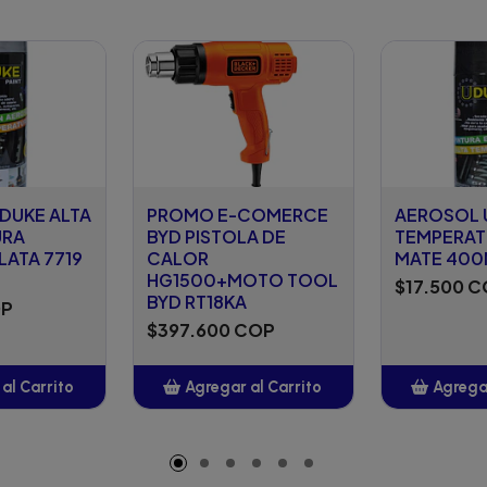
DUKE ALTA
PROMO E-COMERCE
AEROSOL 
URA
BYD PISTOLA DE
TEMPERAT
LATA 7719
CALOR
MATE 400
HG1500+MOTO TOOL
$17.500 
BYD RT18KA
OP
$397.600 COP
al Carrito
Agregar al Carrito
Agregar
adido
Añadido
A