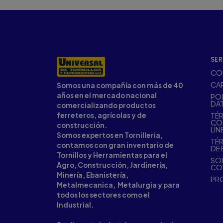
SER
CO
CA
Somos una compañía con más de 40
años en el mercado nacional
POL
DA
comercializando productos
ferreteros, agrícolas y de
TÉR
CO
construcción.
LÍN
Somos expertos en Tornilleria,
TÉR
contamos con gran inventario de
DE 
Tornillos y Herramientas para el
SOL
Agro, Construcción, Jardinería,
CO
Minería, Ebanistería,
PR
Metalmecanica, Metalurgia y para
todos los sectores como el
Industrial.