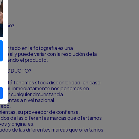
os
13.5oz
resentado en la fotografía es una
o real y puede variar con la resolución de la
á viendo el producto.
.
L PRODUCTO?
to está tenemos stock disponibilidad, en caso
icional, inmediatamente nos ponemos en
igar cualquier circunstancia.
ientas a nivel nacional.
bado.
amientas, su proveedor de confianza.
zados de las diferentes marcas que ofertamos
s y originales.
zados de las diferentes marcas que ofertamos