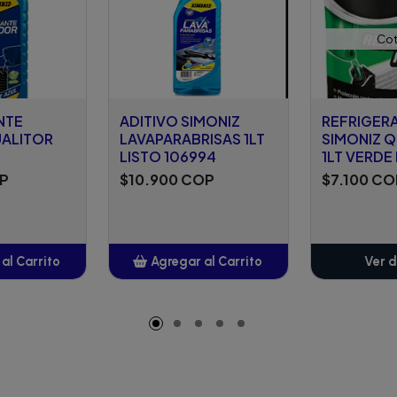
Cot
NTE
ADITIVO SIMONIZ
REFRIGER
UALITOR
LAVAPARABRISAS 1LT
SIMONIZ 
LISTO 106994
1LT VERDE
OP
$10.900 COP
$7.100 CO
al Carrito
Agregar al Carrito
Ver d
adido
Añadido