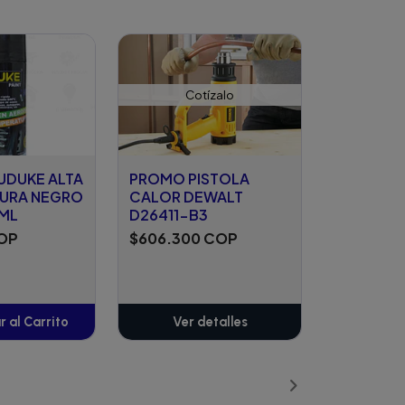
Cotízalo
UDUKE ALTA
PROMO PISTOLA
URA NEGRO
CALOR DEWALT
ML
D26411-B3
COP
$606.300 COP
 al Carrito
Ver detalles
ñadido