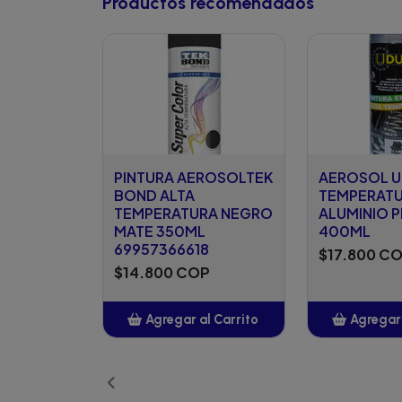
Productos recomendados
PINTURA AEROSOLTEK
AEROSOL U
BOND ALTA
TEMPERAT
TEMPERATURA NEGRO
ALUMINIO P
MATE 350ML
400ML
69957366618
$17.800 C
$14.800 COP
Agregar al Carrito
Agregar 
Añadido
Añ