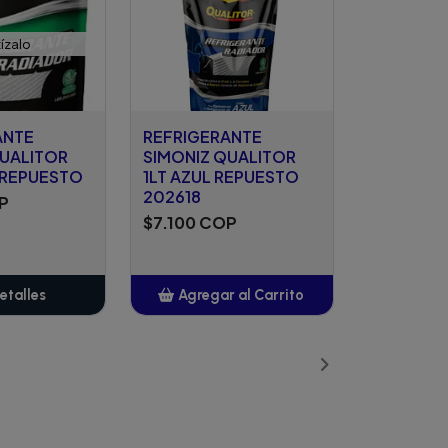
ízalo
ANTE
REFRIGERANTE
QUALITOR
SIMONIZ QUALITOR
 REPUESTO
1LT AZUL REPUESTO
202618
P
$7.100 COP
etalles
Agregar al Carrito
Añadido