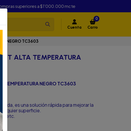
compras superiores a $1'000.000 mcte
0
Cuenta
Carro
RA NEGRO TC3603
AFT ALTA TEMPERATURA
A TEMPERATURA NEGRO TC3603
plicada, es una solución rápida para mejorar la
ualquier superficie.
es, etc.
to