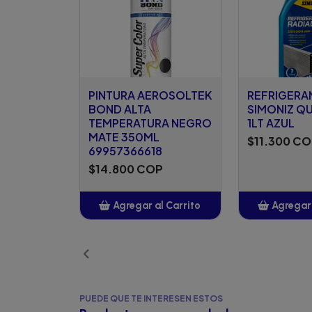
PINTURA AEROSOLTEK
REFRIGERA
BOND ALTA
SIMONIZ Q
TEMPERATURA NEGRO
1LT AZUL
MATE 350ML
$11.300 C
69957366618
$14.800 COP
Agregar al Carrito
Agregar 
Añadido
Añ
PUEDE QUE TE INTERESEN ESTOS