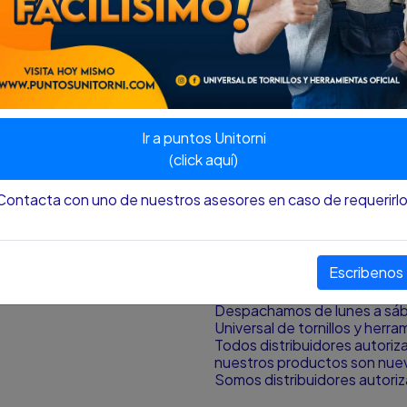
• No contiene plomo
• No daña la capa de Ozono
• Diferentes usos y acabad
• Resiste 500ºC
• Contenido 400ml / 280g / 
Ir a puntos Unitorni
Nota
:
El color y el tamaño p
aproximación al color y tamañ
(click aquí)
pantalla desde donde se est
Contacta con uno de nuestros asesores en caso de requerirlo
¿HAY DISPONIBILIDAD DE
Si la publicación del produc
de alguna circunstancia, ad
Escribenos
contacto con cliente para mit
Somos proveedores de herram
Despachamos de lunes a sá
Universal de tornillos y herr
Todos distribuidores autori
nuestros productos son nuevo
Somos distribuidores autori