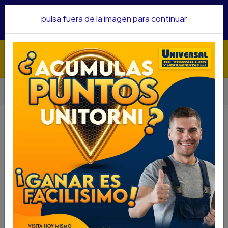
Hacemos envíos a todo el país, somos su proveedor de
pulsa fuera de la imagen para continuar
confianza&nbsp;Recibe un KIT PARRILLERO por compras
superiores a $1'000.000 mcte
Inicio
Adhesivos y Lubricantes
Otros
GRASA BEG LITIO AZUL 5 LIBRAS 1088 420GR010
GRASA BEG LITIO AZUL 5 LIBRAS
1088 420GR010
DESCRIPCIÓN
GRASA BEG LITIO AZUL 5 LIBRAS 1088 420GR010
SKU...62000168
DESCRIPCIÓN...