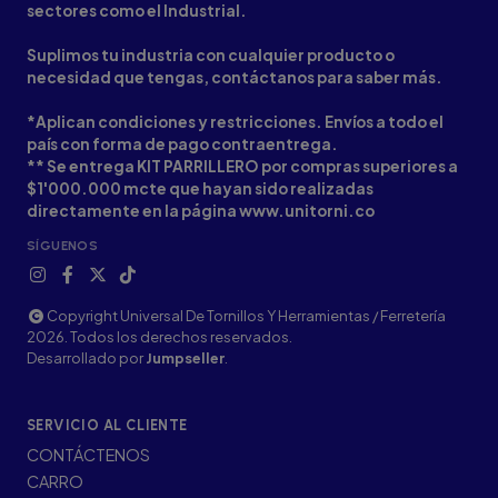
sectores como el Industrial.
Suplimos tu industria con cualquier producto o
necesidad que tengas, contáctanos para saber más.
*Aplican condiciones y restricciones. Envíos a todo el
país con forma de pago contraentrega.
** Se entrega KIT PARRILLERO por compras superiores a
$1'000.000 mcte que hayan sido realizadas
directamente en la página www.unitorni.co
SÍGUENOS
Copyright Universal De Tornillos Y Herramientas / Ferretería
2026. Todos los derechos reservados.
Desarrollado por
Jumpseller
.
SERVICIO AL CLIENTE
CONTÁCTENOS
CARRO