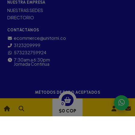
NUESTRA EMPRESA
NUESTRAS SEDES
DIRECTORIO
CONTÁCTANOS
ecommerce@unitorni.co
3123209999
573232759924
7:30am a 6:30pm
Jornada Continua
MÉTODOS DE PAGO ACEPTADOS
0
$0 COP