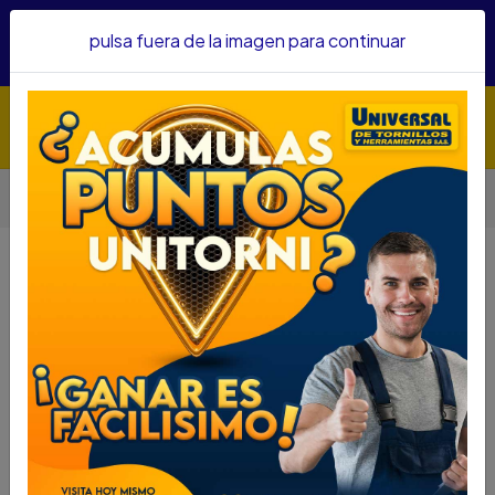
Hacemos envíos a todo el país, somos su proveedor de
pulsa fuera de la imagen para continuar
confianza&nbsp;Recibe un KIT PARRILLERO por compras
superiores a $1'000.000 mcte
Inicio
Automotriz
Gatos Hidraulicos
GATO UYUSTOOLS 16 TON REF GAB216
GATO UYUSTOOLS 16 TON REF
GAB216
DESCRIPCIÓN
GATO UYUSTOOLS 16 TON REF GAB216
SKU : 61630035
DESCRIPCION...