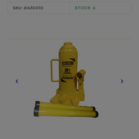
SKU:
61630010
STOCK:
6