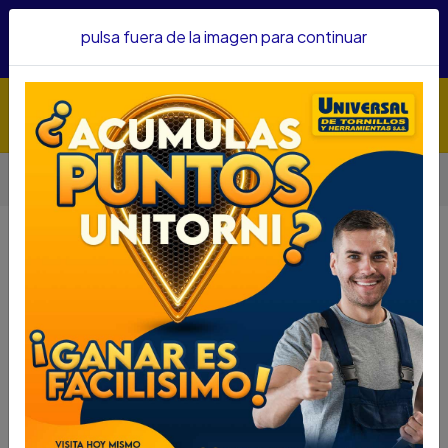
Hacemos envíos a todo el país, somos su proveedor de
pulsa fuera de la imagen para continuar
confianza&nbsp;Recibe un KIT PARRILLERO por compras
superiores a $1'000.000 mcte
Inicio
Automotriz
Gatos Hidraulicos
GATO UYUSTOOLS 10 TON GAB210
GATO UYUSTOOLS 10 TON GAB210
DESCRIPCIÓN
GATO UYUSTOOLS 10 TON GAB210
SKU.....61630010
DESCRIPCIÓN....