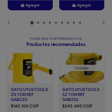
Agregar
Agregar
Añadido
Añadido
PUEDE QUE TE INTERESEN ESTOS
Productos recomendados
Cotízalo
GATO UYUSTOOLS
GATO UYUSTOOLS
20 TON REF
32 TON REF
GAB220
GAB232
$163.100 COP
$243.400 COP