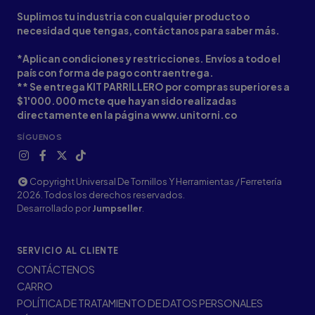
Suplimos tu industria con cualquier producto o
necesidad que tengas, contáctanos para saber más.
*Aplican condiciones y restricciones. Envíos a todo el
país con forma de pago contraentrega.
** Se entrega KIT PARRILLERO por compras superiores a
$1'000.000 mcte que hayan sido realizadas
directamente en la página www.unitorni.co
SÍGUENOS
Copyright Universal De Tornillos Y Herramientas / Ferretería
2026. Todos los derechos reservados.
Desarrollado por
Jumpseller
.
SERVICIO AL CLIENTE
CONTÁCTENOS
CARRO
POLÍTICA DE TRATAMIENTO DE DATOS PERSONALES