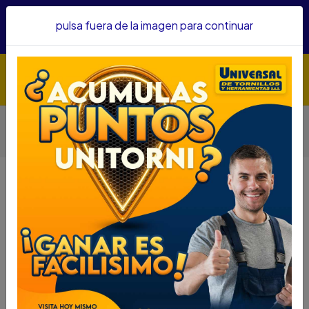
Hacemos envíos a todo el país, somos su proveedor de
pulsa fuera de la imagen para continuar
confianza&nbsp;Recibe un KIT PARRILLERO por compras
superiores a $1'000.000 mcte
Inicio
Herramientas
Herramienta Manual
Otras Herramientas Manuales
EXTRACTOR MOTO DESPINADOR CADENA FORCE 9Y0132
EXTRACTOR MOTO DESPINADOR
CADENA FORCE 9Y0132
DESCRIPCIÓN
EXTRACTOR MOTO DESPINADOR CADENA FORCE
9Y0132
SKU...59720070
DESCRIPCIÓN....