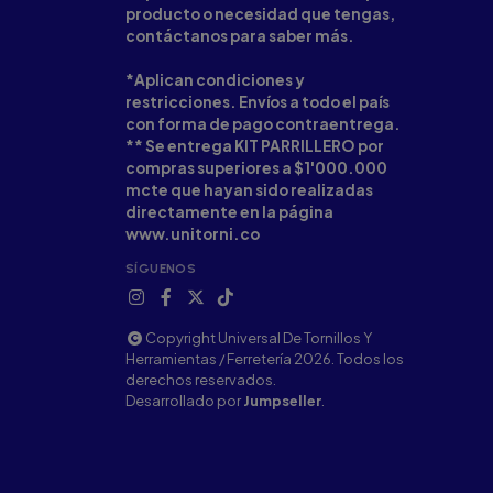
producto o necesidad que tengas,
contáctanos para saber más.
*Aplican condiciones y
restricciones. Envíos a todo el país
con forma de pago contraentrega.
** Se entrega KIT PARRILLERO por
compras superiores a $1'000.000
mcte que hayan sido realizadas
directamente en la página
www.unitorni.co
SÍGUENOS
Copyright Universal De Tornillos Y
Herramientas / Ferretería 2026. Todos los
derechos reservados.
Desarrollado por
Jumpseller
.