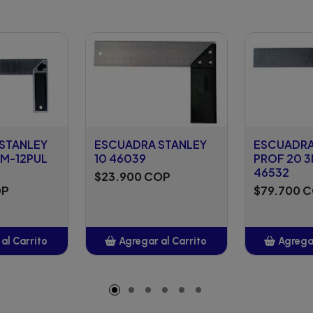
STANLEY
ESCUADRA STANLEY
ESCUADRA
M-12PUL
10 46039
PROF 20 
46532
$23.900 COP
OP
$79.700 
al Carrito
Agregar al Carrito
Agregar
adido
Añadido
A