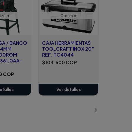
ízalo
Cotízalo
SA / BANCO
CAJA HERRAMIENTAS
254MM
TOOLCRAFT INOX 20"
000ROM
REF. TC4044
.361.0AA-
$104.600 COP
00 COP
etalles
Ver detalles