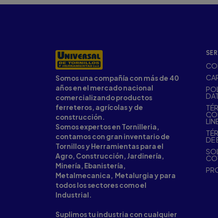
SER
CO
CA
Somos una compañía con más de 40
años en el mercado nacional
POL
DA
comercializando productos
ferreteros, agrícolas y de
TÉR
CO
construcción.
LÍN
Somos expertos en Tornilleria,
TÉR
contamos con gran inventario de
DE 
Tornillos y Herramientas para el
SOL
Agro, Construcción, Jardinería,
CO
Minería, Ebanistería,
PR
Metalmecanica, Metalurgia y para
todos los sectores como el
Industrial.
Suplimos tu industria con cualquier