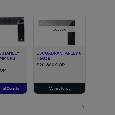
Cotízalo
 STANLEY
ESCUADRA STANLEY 8
3MM 8PU
46038
$20.800 COP
COP
 al Carrito
Ver detalles
ñadido