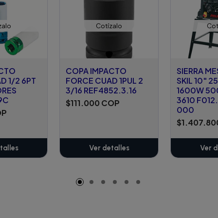
zalo
Cotízalo
Cot
ACTO
COPA IMPACTO
SIERRA ME
 1/2 6PT
FORCE CUAD 1PUL 2
SKIL 10" 
ORES
3/16 REF4852.3.16
1600W 5
9C
3610 F012
$111.000 COP
000
OP
$1.407.8
talles
Ver detalles
Ver d