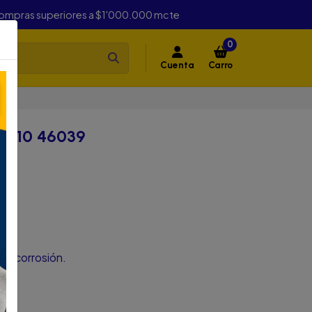
compras superiores a $1'000.000 mcte
0
Cuenta
Carro
Y 10 46039
039
tir corrosión.
as.