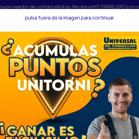
s su proveedor de confianza&nbsp;Recibe un KIT PARRILLERO por 
pulsa fuera de la imagen para continuar
Inicio
Herramientas
ESCUADRA STANLEY 10 46039
ESCUADRA STANLE
DESCRIPCIÓN
ESCUADRA STANLEY 10 46
UTH: 59300085
- Marca: Stanley
- Ref: 46039
- Mango de plástico.
- Acabado con laca para resis
- Escala en bajo relieve.
- Escala metrica y en pulgad
- 10 pul Largo (254 mm)