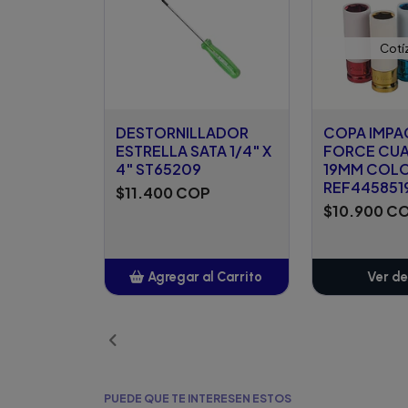
Cotí
DESTORNILLADOR
COPA IMP
ESTRELLA SATA 1/4" X
FORCE CUAD
4" ST65209
19MM COL
REF445851
$11.400 COP
$10.900 C
Agregar al Carrito
Ver de
Añadido
PUEDE QUE TE INTERESEN ESTOS