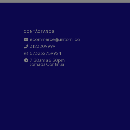
CONTÁCTANOS
ecommerce@unitorni.co
3123209999
573232759924
7:30am a 6:30pm
Jornada Continua