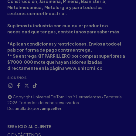
Construcción, Jardinería, Minería, Ebanistería,
Metalmecanica, Metalurgia y para todos los
sectores como el Industrial.
Suplimos tu industria con cualquier producto o
necesidad que tengas, contáctanos para saber más.
*Aplican condiciones y restricciones. Envíos a todo el
país con forma de pago contraentrega.
** Se entrega KIT PARRILLERO por compras superiores a
$1'000.000 mcte que hayan sido realizadas
directamente en la página www.unitorni.co
SÍGUENOS
Copyright Universal De Tornillos Y Herramientas / Ferretería
2026. Todos los derechos reservados.
Desarrollado por
Jumpseller
.
SERVICIO AL CLIENTE
CONTÁCTENOS