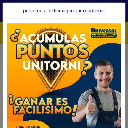
Hacemos envíos a todo el país, somos su proveedor de
pulsa fuera de la imagen para continuar
confianza&nbsp;Recibe un KIT PARRILLERO por compras
superiores a $1'000.000 mcte
Inicio
Herramientas
Accesorios Para Herramientas
DISCO SIERRA CIRCULAR UYUSTOOLS 4 1/2 X 24 DIENTES
DMA116
DISCO SIERRA CIRCULAR
UYUSTOOLS 4 1/2 X 24 DIENTES
DMA116
DESCRIPCIÓN
DISCO SIERRA CIRCULAR UYUSTOOLS 4 1/2 X 24
DIENTES DMA116
SKU : 57261005