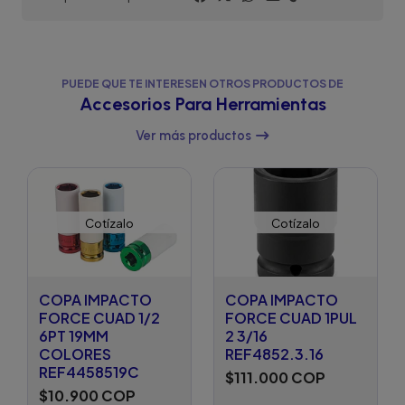
PUEDE QUE TE INTERESEN OTROS PRODUCTOS DE
Accesorios Para Herramientas
Ver más productos
Cotízalo
Cotízalo
COPA IMPACTO
COPA IMPACTO
FORCE CUAD 1/2
FORCE CUAD 1PUL
6PT 19MM
2 3/16
COLORES
REF4852.3.16
REF4458519C
$111.000 COP
$10.900 COP