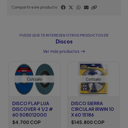
Compartir este producto
PUEDE QUE TE INTERESEN OTROS PRODUCTOS DE
Discos
Ver más productos
Cotízalo
Cotízalo
DISCO FLAP LIJA
DISCO SIERRA
DISCOVER 4 1/2 #
CIRCULAR IRWIN 10
60 508012000
X 60 15186
$4.700 COP
$145.800 COP