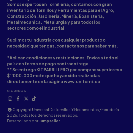
Somos expertos en Tornilleria, contamos con gran
inventario de Tornillos y Herramientas para el Agro,
Construcción, Jardinería, Minería, Ebanistería,
Metalmecanica, Metalurgia y para todos los
sectores como el Industrial.
Suplimos tu industria con cualquier producto o
necesidad que tengas, contáctanos para saber más.
*Aplican condiciones y restricciones. Envíos a todo el
país con forma de pago contraentrega.
** Se entrega KIT PARRILLERO por compras superiores a
$1'000.000 mcte que hayan sido realizadas
directamente en la página www.unitorni.co
SÍGUENOS
Copyright Universal De Tornillos Y Herramientas / Ferretería
2026. Todos los derechos reservados.
Desarrollado por
Jumpseller
.