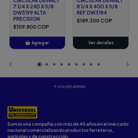
CIRCULAR DEWALT
CIRCULAR DEWALT
7 1/4 X 24D X 5/8
8 1/4 X 40D X 5/8
DW3199 ALTA
REF DW3184
PRECISION
$189.300 COP
$109.800 COP
Agregar
Ver detalles
Añadido
VOLVER ARRIBA
Somos una compañía con más de 40 años en el mercado
nacional comercializando productos ferreteros,
agrícolas y de construcción.