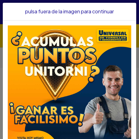
Hacemos envíos a todo el país, somos su proveedor de
pulsa fuera de la imagen para continuar
confianza&nbsp;Recibe un KIT PARRILLERO por compras
superiores a $1'000.000 mcte
Inicio
Abrasivos
Discos
DISCO SIERRA CIRCULAR DEWALT 7 1/4 X 40D X 5/8 DW3194
ALTA PRECISION
DISCO SIERRA CIRCULAR DEWALT 7
1/4 X 40D X 5/8 DW3194 ALTA
PRECISION
DESCRIPCIÓN
DISCO SIERRA CIRCULAR DEWALT 7 1/4 X 40D X
5/8 DW3194 ALTA PRECISION
SKU....57230049