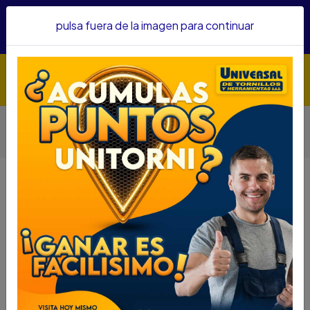
Hacemos envíos a todo el país, somos su proveedor de
pulsa fuera de la imagen para continuar
confianza&nbsp;Recibe un KIT PARRILLERO por compras
superiores a $1'000.000 mcte
Inicio
Herramientas
Herramienta Manual
Otras Herramientas Manuales
DISCO DIAMANTADO SEGMENTADO BOSCH ECO 4 1/2"
DISCO DIAMANTADO
SEGMENTADO BOSCH ECO 4 1/2"
DESCRIPCIÓN
Descripción
DISCO DIAMANTADO SEGMENTADO BOSCH ECO 4
1/2"