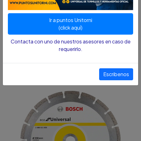
UTH 55900401
Ir a puntos Unitorni
CARACTERÍSTICAS
(click aquí)
La solución económica a todos los problemas en
Contacta con uno de nuestros asesores en caso de
materiales de construcción con cortes limpios.
requerirlo.
STOCK:
0
SKU:
55900401
¡Últimas unidades!
Escribenos