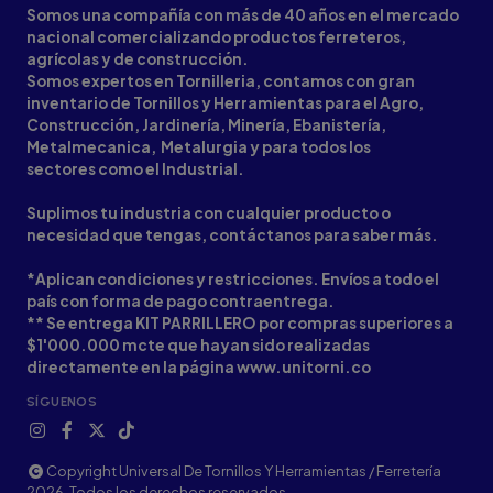
Somos una compañía con más de 40 años en el mercado
nacional comercializando productos ferreteros,
agrícolas y de construcción.
Somos expertos en Tornilleria, contamos con gran
inventario de Tornillos y Herramientas para el Agro,
Construcción, Jardinería, Minería, Ebanistería,
Metalmecanica, Metalurgia y para todos los
sectores como el Industrial.
Suplimos tu industria con cualquier producto o
necesidad que tengas, contáctanos para saber más.
*Aplican condiciones y restricciones. Envíos a todo el
país con forma de pago contraentrega.
** Se entrega KIT PARRILLERO por compras superiores a
$1'000.000 mcte que hayan sido realizadas
directamente en la página www.unitorni.co
SÍGUENOS
Copyright Universal De Tornillos Y Herramientas / Ferretería
2026. Todos los derechos reservados.