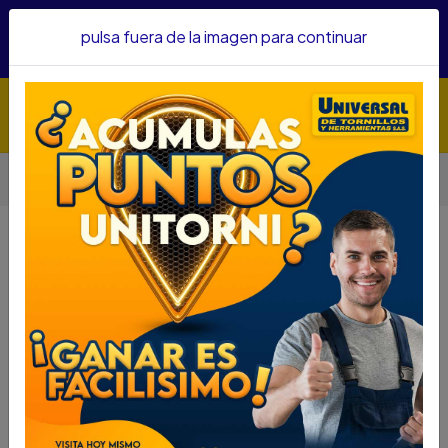
Hacemos envíos a todo el país, somos su proveedor de
pulsa fuera de la imagen para continuar
confianza&nbsp;Recibe un KIT PARRILLERO por compras
superiores a $1'000.000 mcte
Inicio
Automotriz
Aditivos Y Embellecedores
CUBRE AUTOS TKC MASTER POLIESTER T-L 100171
CUBRE AUTOS TKC MASTER
POLIESTER T-L 100171
DESCRIPCIÓN
CUBRE AUTOS TKC MASTER POLIESTER T-L 100171
SKU...62510194
DESCRIPCIÓN...
ESPECIFICACIONES
Protección Pluss