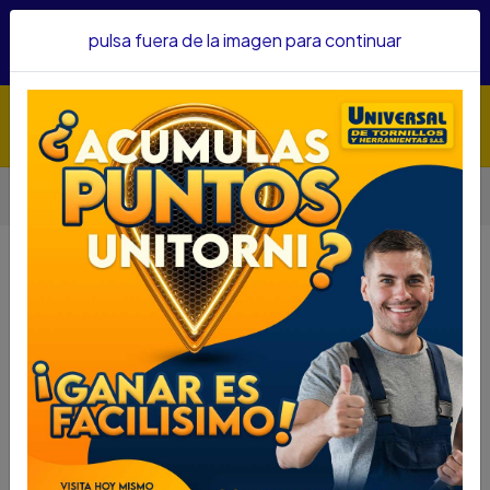
Hacemos envíos a todo el país, somos su proveedor de
pulsa fuera de la imagen para continuar
confianza&nbsp;Recibe un KIT PARRILLERO por compras
superiores a $1'000.000 mcte
Inicio
Automotriz
Gatos Hidraulicos
TORRE BIG RED 3 TON JGO 2 PZAS
TORRE BIG RED 3 TON JGO 2 PZAS
DESCRIPCIÓN
TORRE BIG RED 3 TON JGO 2 PZAS
SKU....73740028
DESCRIPCION...
Ligero gatos utilizados a soportar su vehículo después
de levantar con un gato; Manejar una amplia gama de
vehículos, incluyendo autos pequeños y camiones