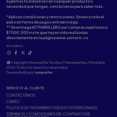
Suplimos tu industria con cualquier producto o
necesidad que tengas, contáctanos para saber más.
*Aplican condiciones y restricciones. Envíos a todo el
país con forma de pago contraentrega.
** Se entrega KIT PARRILLERO por compras superiores a
$1'000.000 mcte que hayan sido realizadas
directamente en la página www.unitorni.co
SÍGUENOS
Copyright Universal De Tornillos Y Herramientas / Ferretería
2026. Todos los derechos reservados.
Desarrollado por
Jumpseller
.
SERVICIO AL CLIENTE
CONTÁCTENOS
CARRO
POLÍTICA DE TRATAMIENTO DE DATOS PERSONALES
TÉRMINOS Y CONDICIONES DEL CONTRATO DE