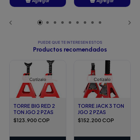
Agregar
Agregar
Añadido
Añadido
PUEDE QUE TE INTERESEN ESTOS
Productos recomendados
Cotízalo
Cotízalo
TORRE BIG RED 2
TORRE JACK 3 TON
TON JGO 2 PZAS
JGO 2 PZAS
$123.900 COP
$152.200 COP