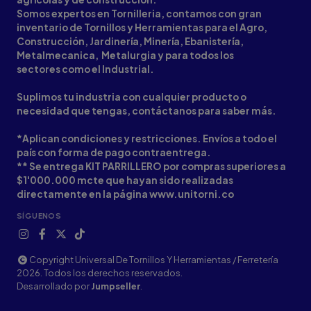
Somos expertos en Tornilleria, contamos con gran
inventario de Tornillos y Herramientas para el Agro,
Construcción, Jardinería, Minería, Ebanistería,
Metalmecanica, Metalurgia y para todos los
sectores como el Industrial.
Suplimos tu industria con cualquier producto o
necesidad que tengas, contáctanos para saber más.
*Aplican condiciones y restricciones. Envíos a todo el
país con forma de pago contraentrega.
** Se entrega KIT PARRILLERO por compras superiores a
$1'000.000 mcte que hayan sido realizadas
directamente en la página www.unitorni.co
SÍGUENOS
Copyright Universal De Tornillos Y Herramientas / Ferretería
2026. Todos los derechos reservados.
Desarrollado por
Jumpseller
.