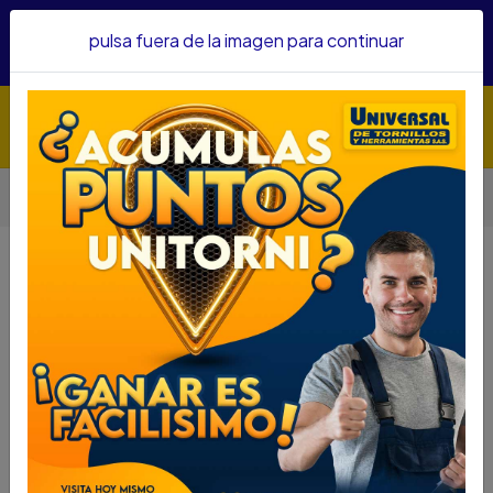
Hacemos envíos a todo el país, somos su proveedor de
pulsa fuera de la imagen para continuar
confianza&nbsp;Recibe un KIT PARRILLERO por compras
superiores a $1'000.000 mcte
Inicio
Automotriz
Aditivos Y Embellecedores
ELIMINADOR HUMO SIMONIZ 354 ML 103352
ELIMINADOR HUMO SIMONIZ 354
ML 103352
DESCRIPCIÓN
ELIMINADOR HUMO SIMONIZ 354 ML 103352
SKU...30560003
DESCRIPCIÓN..
ESPECIFICACIONES
Eliminador de Humo