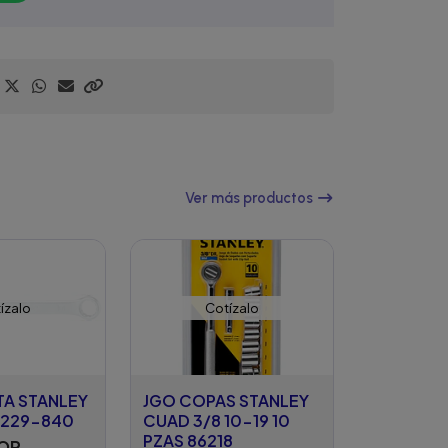
Ver más productos
ízalo
Cotízalo
TA STANLEY
JGO COPAS STANLEY
0229-840
CUAD 3/8 10-19 10
PZAS 86218
COP