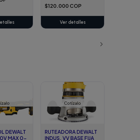
$120.000 COP
etalles
Ver detalles
ízalo
Cotízalo
L DEWALT
RUTEADORA DEWALT
 20V MAX 0-
INDUS. VV BASE FIJA