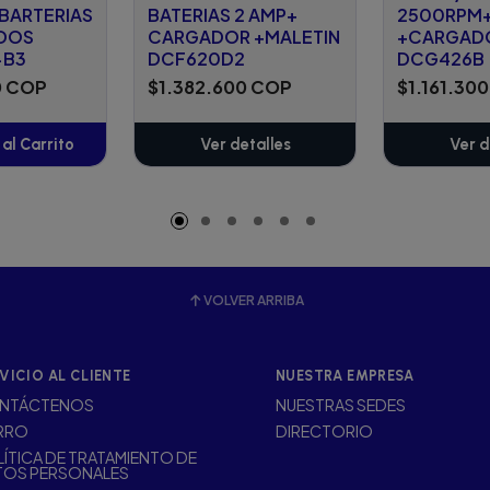
2BARTERIAS
BATERIAS 2 AMP+
2500RPM+
DOS
CARGADOR +MALETIN
+CARGAD
-B3
DCF620D2
DCG426B
0 COP
$1.382.600 COP
$1.161.30
al Carrito
Ver detalles
Ver d
adido
VOLVER ARRIBA
VICIO AL CLIENTE
NUESTRA EMPRESA
NTÁCTENOS
NUESTRAS SEDES
RRO
DIRECTORIO
ÍTICA DE TRATAMIENTO DE
TOS PERSONALES