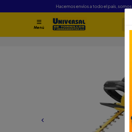
Hacemos envíos a todo el país, somo
Menú
In