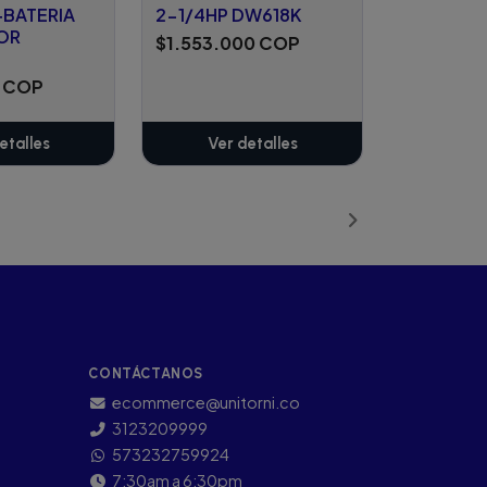
BATERIA
2-1/4HP DW618K
OR
$1.553.000 COP
0 COP
etalles
Ver detalles
CONTÁCTANOS
ecommerce@unitorni.co
3123209999
573232759924
7:30am a 6:30pm