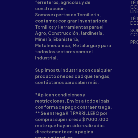
ferreteros, agrícolas y de
TÉR
CO
construcción.
LÍN
Somos expertos en Tornilleria,
TÉR
contamos con gran inventario de
DE 
Tornillos y Herramientas para el
SOL
Agro, Construcción, Jardinería,
CO
Minería, Ebanistería,
PR
Metalmecanica, Metalurgia y para
todos los sectores como el
Industrial.
Suplimos tu industria con cualquier
producto o necesidad que tengas,
contáctanos para saber más.
*Aplican condiciones y
restricciones. Envíos a todo el país
con forma de pago contraentrega.
** Se entrega KIT PARRILLERO por
compras superiores a $1'000.000
mcte que hayan sido realizadas
directamente en la página
www.unitorni.co