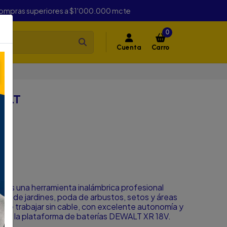
compras superiores a $1'000.000 mcte
0
Cuenta
Carro
LT
ALT
 es una herramienta inalámbrica profesional
to de jardines, poda de arbustos, setos y áreas
de trabajar sin cable, con excelente autonomía y
as a la plataforma de baterías DEWALT XR 18V.