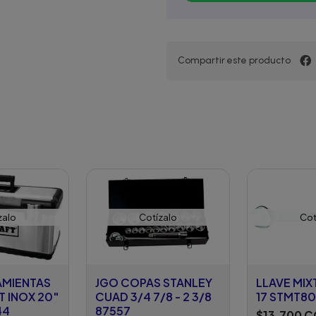
Compartir este producto
zalo
Cotízalo
Cot
AMIENTAS
JGO COPAS STANLEY
LLAVE MIX
 INOX 20"
CUAD 3/4 7/8 - 2 3/8
17 STMT8
44
87557
$13.700 