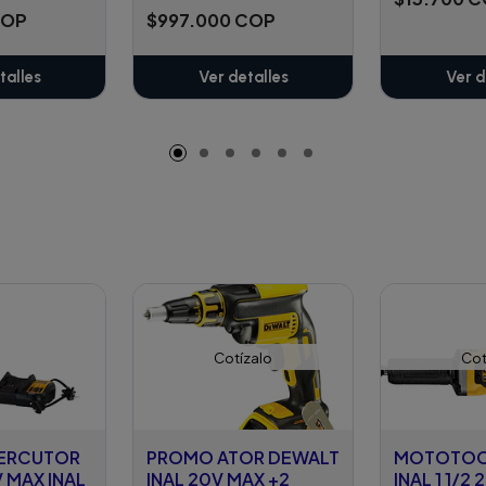
COP
$997.000 COP
talles
Ver detalles
Ver d
Cotízalo
Cot
PERCUTOR
PROMO ATOR DEWALT
MOTOTOO
 MAX INAL
INAL 20V MAX +2
INAL 1 1/2