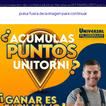
s su proveedor de confianza&nbsp;Recibe un KIT PARRILLERO por 
pulsa fuera de la imagen para continuar
icio
Herramientas
Herramienta Manual
CORTASETOS DEWA
CORTASETOS DEW
DESCRIPCIÓN
CORTASETOS DEWALT
SKU...43270100
DESCRIPCIÓN:
El cortasetos DEWALT XR 18V
diseñada para el mantenimien
verdes. Ofrece la comodidad 
libertad de movimiento graci