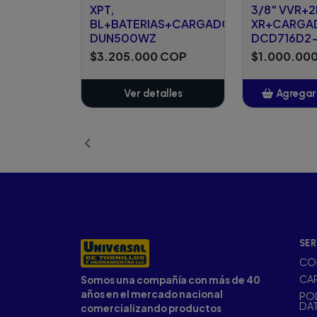
XPT,
3/8" VVR+
BL+BATERIAS+CARGADOR
XR+CARGA
DUN500WZ
DCD716D2
$3.205.000 COP
$1.000.00
Ver detalles
Agregar 
Añ
SER
CO
CA
Somos una compañía con más de 40
años en el mercado nacional
POL
DA
comercializando productos