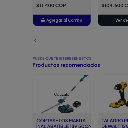
$11.400 COP
$104.600 
Agregar al Carrito
Ver de
Añadido
PUEDE QUE TE INTERESEN ESTOS
Productos recomendados
Cotízalo
CORTASETOS MAKITA
TALADRO 
INAL ABATIBLE 18V 50CM,
DEWALT 12V