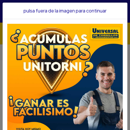
Hacemos envíos a todo el país, somos su proveedor de
pulsa fuera de la imagen para continuar
confianza&nbsp;Recibe un KIT PARRILLERO por compras
superiores a $1'000.000 mcte
Inicio
Herramientas
Accesorios Para Herramientas
Copas
COPA LARGA FORCE 6PT. CUAD 1/2 1/2 545771.2
COPA LARGA FORCE 6PT. CUAD 1/2
1/2 545771.2
DESCRIPCIÓN
COPA LARGA FORCE 6PT. CUAD 1/2 1/2 545771.2
SKU....44151000
DESCRIPCIÓN...
La Copa Larga 1/2" 6Pt Cuad 1/2" Force 545771.2, es