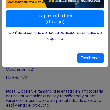
especial para los profesionales de rubros como la
mecánica y demás que se desempeñan en ámbitos de
trabajo pesado, semi industrial e industrial. Esto
Ir a puntos Unitorni
debido a que gracias a su fabricación, hecha bajo altos
(click aquí)
estándares de calidad, esta copa garantiza fiabilidad y
durabilidad.
Contacta con uno de nuestros asesores en caso de
Marca: Force
requerirlo.
Referencia: 545771.2
Tipo: Larga
Escribenos
Puntas: 6
Cuadrante: 1/2"
Medida: 1/2"
Nota
:
El color y el tamaño presentado en la fotografía
es una aproximación al color y tamaño real y puede
variar con la resolución de la pantalla desde donde se
está viendo el producto.