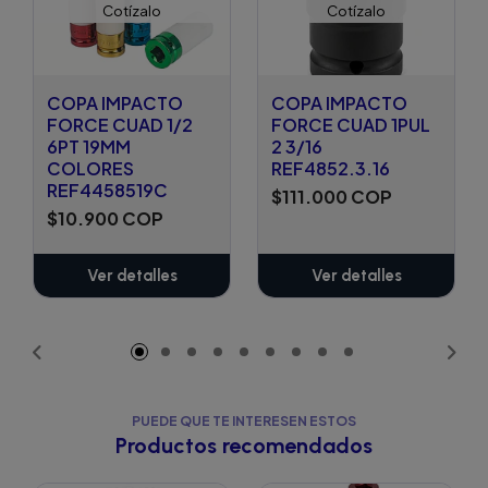
Cotízalo
Cotízalo
COPA IMPACTO
COPA IMPACTO
FORCE CUAD 1/2
FORCE CUAD 1PUL
6PT 19MM
2 3/16
COLORES
REF4852.3.16
REF4458519C
$111.000 COP
$10.900 COP
Ver detalles
Ver detalles
PUEDE QUE TE INTERESEN ESTOS
Productos recomendados