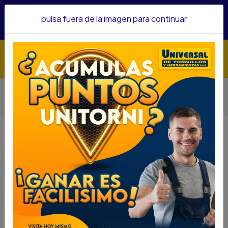
Hacemos envíos a todo el país, somos su proveedor de
pulsa fuera de la imagen para continuar
confianza&nbsp;Recibe un KIT PARRILLERO por compras
superiores a $1'000.000 mcte
Inicio
Herramientas
Accesorios Para Herramientas
Copas
COPA IMPACTO FORCE LARGA CUAD 1/2 5/8 445855.8
COPA IMPACTO FORCE LARGA
CUAD 1/2 5/8 445855.8
DESCRIPCIÓN
COPA IMPACTO FORCE LARGA CUAD 1/2 5/8
445855.8
SKU... 44155350
DESCRIPCION...