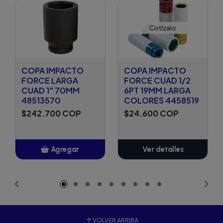
Cotízalo
COPA IMPACTO
COPA IMPACTO
FORCE LARGA
FORCE CUAD 1/2
CUAD 1" 70MM
6PT 19MM LARGA
48513570
COLORES 4458519
$242.700 COP
$24.600 COP
Agregar
Ver detalles
Añadido
VOLVER ARRIBA