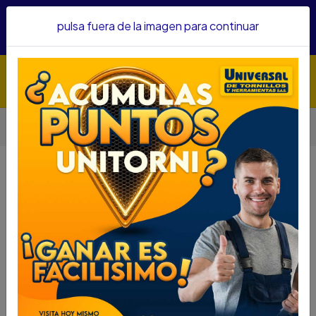
Hacemos envíos a todo el país, somos su proveedor de
pulsa fuera de la imagen para continuar
confianza&nbsp;Recibe un KIT PARRILLERO por compras
superiores a $1'000.000 mcte
Inicio
Herramientas
Accesorios Para Herramientas
Copas
COPA FORCE 6PT. CUAD 1/2 30MM REF54530
COPA FORCE 6PT. CUAD 1/2 30MM
REF54530
DESCRIPCIÓN
COPA FORCE 6PT. CUAD 1/2 30MM REF54530
SKU...44150610
DESCRIPCION...