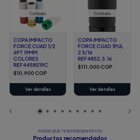
Cotízalo
Cotízalo
COPA IMPACTO
COPA IMPACTO
FORCE CUAD 1/2
FORCE CUAD 1PUL
6PT 19MM
2 3/16
COLORES
REF4852.3.16
REF4458519C
$111.000 COP
$10.900 COP
Ver detalles
Ver detalles
PUEDE QUE TE INTERESEN ESTOS
Productos recomendados