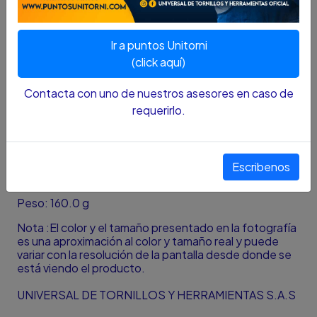
Aplicación Uso Manual
Tipo De Cubo 6 Puntos
Ir a puntos Unitorni
Espiga 1/2 Pulg
(click aquí)
Medida 30 Mm (1.181 Pulg
Contacta con uno de nuestros asesores en caso de
Longitud Del Cubo Corto
requerirlo.
Frente: 45.0 mm
Profundidad: 39.0 mm
Escribenos
Altura: 39.0 mm
Peso: 160.0 g
Nota :El color y el tamaño presentado en la fotografía
es una aproximación al color y tamaño real y puede
variar con la resolución de la pantalla desde donde se
está viendo el producto.
UNIVERSAL DE TORNILLOS Y HERRAMIENTAS S.A.S