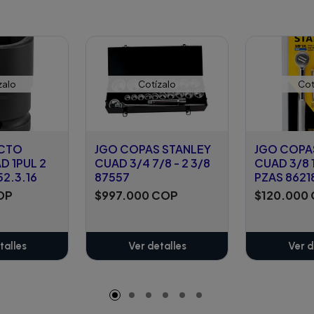
zalo
Cotízalo
Cot
ACTO
JGO COPAS STANLEY
JGO COPA
D 1PUL 2
CUAD 3/4 7/8 - 2 3/8
CUAD 3/8 
52.3.16
87557
PZAS 8621
OP
$997.000 COP
$120.000
talles
Ver detalles
Ver d