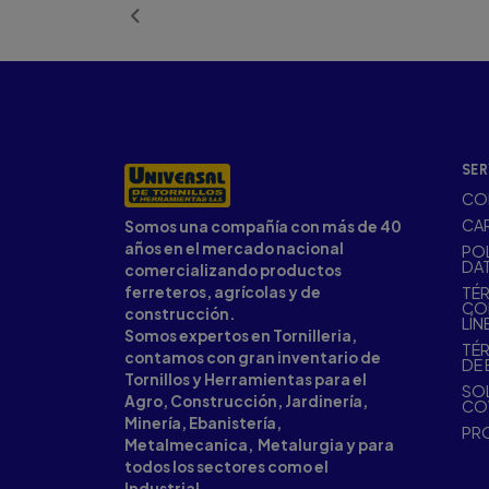
SER
CO
CA
Somos una compañía con más de 40
años en el mercado nacional
POL
DA
comercializando productos
ferreteros, agrícolas y de
TÉR
CO
construcción.
LÍN
Somos expertos en Tornilleria,
TÉR
contamos con gran inventario de
DE 
Tornillos y Herramientas para el
SOL
Agro, Construcción, Jardinería,
CO
Minería, Ebanistería,
PR
Metalmecanica, Metalurgia y para
todos los sectores como el
Industrial.