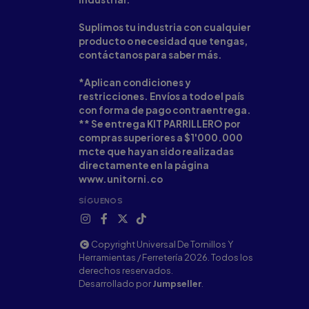
Suplimos tu industria con cualquier
producto o necesidad que tengas,
contáctanos para saber más.
*Aplican condiciones y
restricciones. Envíos a todo el país
con forma de pago contraentrega.
** Se entrega KIT PARRILLERO por
compras superiores a $1'000.000
mcte que hayan sido realizadas
directamente en la página
www.unitorni.co
SÍGUENOS
Copyright Universal De Tornillos Y
Herramientas / Ferretería 2026. Todos los
derechos reservados.
Desarrollado por
Jumpseller
.