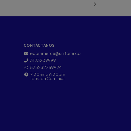
CONTÁCTANOS
ecommerce@unitorni.co
3123209999
573232759924
7:30am a 6:30pm
Jornada Continua