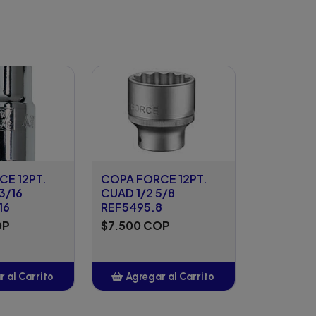
E 12PT.
COPA FORCE 12PT.
3/16
CUAD 1/2 5/8
16
REF5495.8
OP
$7.500 COP
 al Carrito
Agregar al Carrito
ñadido
Añadido