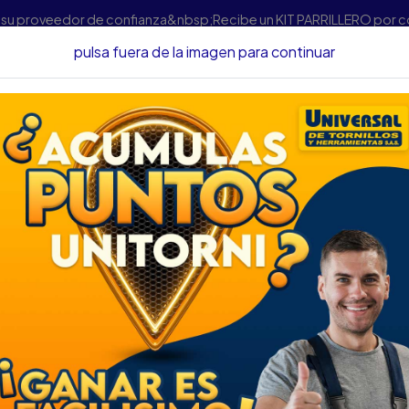
s su proveedor de confianza&nbsp;Recibe un KIT PARRILLERO por 
pulsa fuera de la imagen para continuar
Accesorios Para Herramientas
Copas
COPA FORCE 12PT. CU
COPA FORCE 12PT.
DESCRIPCIÓN
COPA FORCE 12PT. CUAD 
SKU....44154098
DESCRIPCIÓN....
ESPECIFICACIONES
Force 58975 cubo cromado c