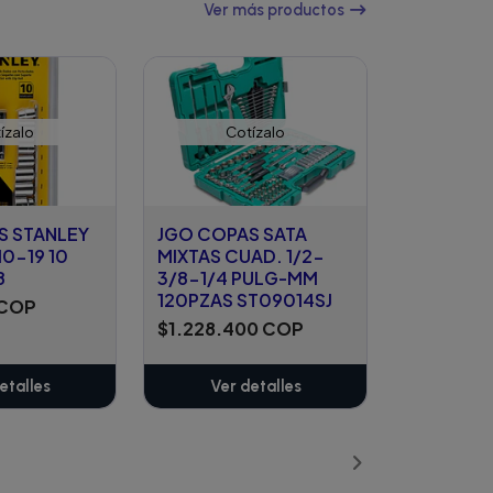
Ver más productos
ízalo
Cotízalo
S STANLEY
JGO COPAS SATA
10-19 10
MIXTAS CUAD. 1/2-
8
3/8-1/4 PULG-MM
120PZAS ST09014SJ
 COP
$1.228.400 COP
etalles
Ver detalles