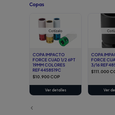
Copas
Cotízalo
Cotí
COPA IMPACTO
COPA IMP
FORCE CUAD 1/2 6PT
FORCE CUA
19MM COLORES
3/16 REF48
REF4458519C
$111.000 C
$10.900 COP
Ver detalles
Ver de