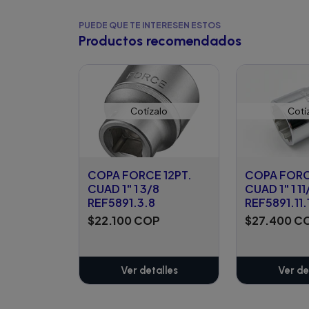
PUEDE QUE TE INTERESEN ESTOS
Productos recomendados
Cotízalo
Cotí
COPA FORCE 12PT.
COPA FORC
CUAD 1" 1 3/8
CUAD 1" 1 11
REF5891.3.8
REF5891.11.
$22.100 COP
$27.400 C
Ver detalles
Ver de