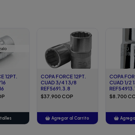
zalo
E 12PT.
COPA FORCE 12PT.
COPA FORC
/16
CUAD 3/4 1 3/8
CUAD 1/2 1
16
REF5691.3.8
REF54913.
OP
$37.900 COP
$8.700 C
talles
Agregar al Carrito
Agregar
Añadido
A