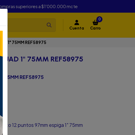
compras superiores a $1'000.000 mcte
0
Cuenta
Carro
AD 1" 75MM REF58975
 CUAD 1" 75MM REF58975
1" 75MM REF58975
orto 12 puntos 97mm espiga 1" 75mm