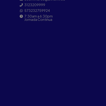
3123209999
573232759924
7:30am a 6:30pm
Jornada Continua