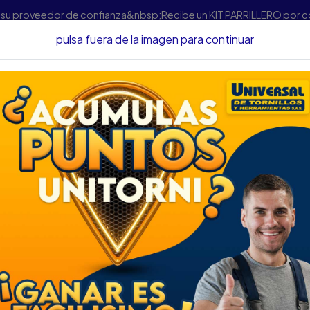
s su proveedor de confianza&nbsp;Recibe un KIT PARRILLERO por 
pulsa fuera de la imagen para continuar
rramientas
Accesorios Para Herramientas
COPA EN T SATA 13
COPA EN T SATA 
DESCRIPCIÓN
COPA EN T SATA 13MM
SKU...45100012
DESCRIPCION....
Fabricado en Acero Cr-V
Diseño en forma de T q
Vástago de 30 cm de long