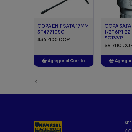
COPA EN T SATA 17MM
COPA SATA
ST47710SC
1/2" 6PT 2
SC13313
$36.400 COP
$9.700 CO
Agregar al Carrito
Agregar 
Añadido
Añ
SER
CO