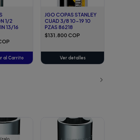
S
JGO COPAS STANLEY
N 1/2
CUAD 3/8 10-19 10
N 13/16
PZAS 86218
$131.800 COP
 COP
 al Carrito
Ver detalles
ñadido
ízalo