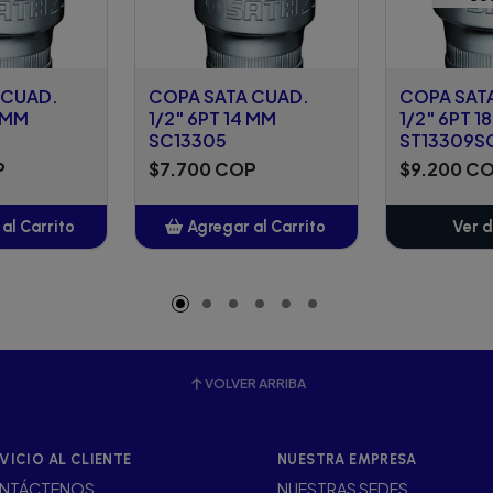
 CUAD.
COPA SATA CUAD.
COPA SAT
2 MM
1/2" 6PT 14 MM
1/2" 6PT 1
SC13305
ST13309S
P
$7.700 COP
$9.200 C
al Carrito
Agregar al Carrito
Ver d
adido
Añadido
VOLVER ARRIBA
VICIO AL CLIENTE
NUESTRA EMPRESA
NTÁCTENOS
NUESTRAS SEDES