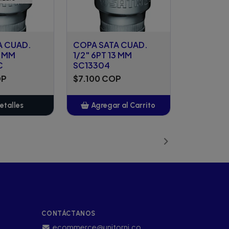
A CUAD.
COPA SATA CUAD.
8 MM
1/2" 6PT 13 MM
C
SC13304
OP
$7.100 COP
etalles
Agregar al Carrito
Añadido
CONTÁCTANOS
ecommerce@unitorni.co