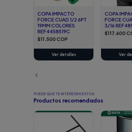
COPA IMPACTO
COPA IMP
FORCE CUAD 1/2 6PT
FORCE CUA
19MM COLORES
3/16 REF48
REF4458519C
$117.600 
$11.500 COP
Ver detalles
Ver de
PUEDE QUE TE INTERESEN ESTOS
Productos recomendados