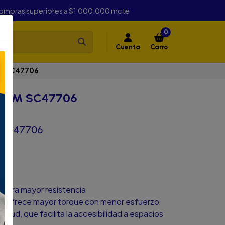
compras superiores a $1'000.000 mcte
0
Cuenta
Carro
MM SC47706
13MM SC47706
 SC47706
 para mayor resistencia
ue ofrece mayor torque con menor esfuerzo
itud, que facilita la accesibilidad a espacios