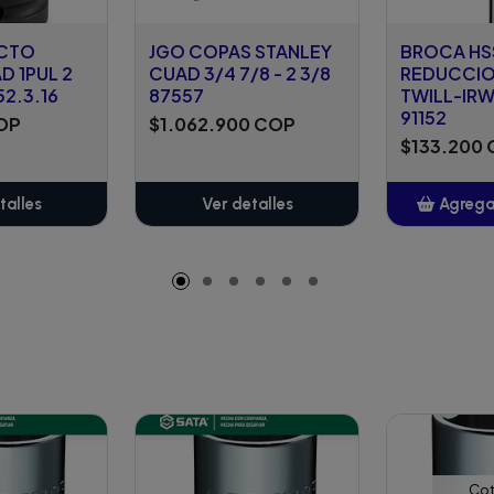
ACTO
JGO COPAS STANLEY
BROCA HS
D 1PUL 2
CUAD 3/4 7/8 - 2 3/8
REDUCCIO
52.3.16
87557
TWILL-IRWI
91152
COP
$1.062.900 COP
$133.200
talles
Ver detalles
Agregar
A
Cot