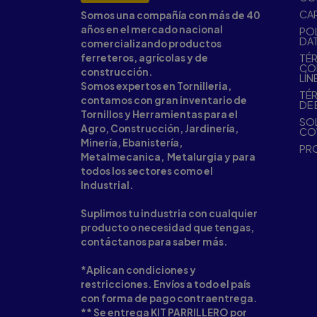
CA
Somos una compañía con más de 40
años en el mercado nacional
POL
DA
comercializando productos
ferreteros, agrícolas y de
TÉR
CO
construcción.
LÍN
Somos expertos en Tornilleria,
TÉR
contamos con gran inventario de
DE 
Tornillos y Herramientas para el
SOL
Agro, Construcción, Jardinería,
CO
Minería, Ebanistería,
PR
Metalmecanica, Metalurgia y para
todos los sectores como el
Industrial.
Suplimos tu industria con cualquier
producto o necesidad que tengas,
contáctanos para saber más.
*Aplican condiciones y
restricciones. Envíos a todo el país
con forma de pago contraentrega.
** Se entrega KIT PARRILLERO por