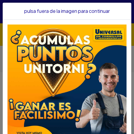
Hacemos envíos a todo el país, somos su proveedor de
pulsa fuera de la imagen para continuar
confianza&nbsp;Recibe un KIT PARRILLERO por compras
superiores a $1'000.000 mcte
Inicio
Herramientas
Herramienta Eléctrica
Compresores
COMPRESOR / INFLADOR BYD MULTIPROPOSITO 12V
REF.BDINF12-LA
COMPRESOR / INFLADOR BYD
MULTIPROPOSITO 12V REF.BDINF12-
LA
DESCRIPCIÓN
COMPRESOR / INFLADOR BYD MULTIPROPOSITO
12V REF.BDINF12-LA