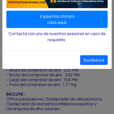
SKU...43730101
DESCRIPCIÓN..
Ir a puntos Unitorni
Este compresor/inflador multipropósito cuenta con su
medidor digital para dar la presión actual y fijar la
(click aquí)
presión deseada, un apagado automático el cual
detiene la unidad cuando se alcanza la presión
Contacta con uno de nuestros asesores en caso de
deseada, su fuente de Alimentación de 12V Salidas de
requerirlo.
alta presión para neumáticos y alto volumen para
inflables grandes
- Marca: BLACK & DECKER
Escribenos
- Voltios: 12V DC
- Presión máxima: 160 PSI
- Altura del compresor de aire : 235 Mm
- Ancho del compresor de aire : 242 Mm
- Largo del compresor de aire : 154 Mm
- Peso del compresor de aire : 1.77 Kg
INCLUYE :
(1)Pico para balones, (1)adaptador de válvula presta,
(1)adaptador de elementos inflables pequeños y
(1)manguera de alto volumen.