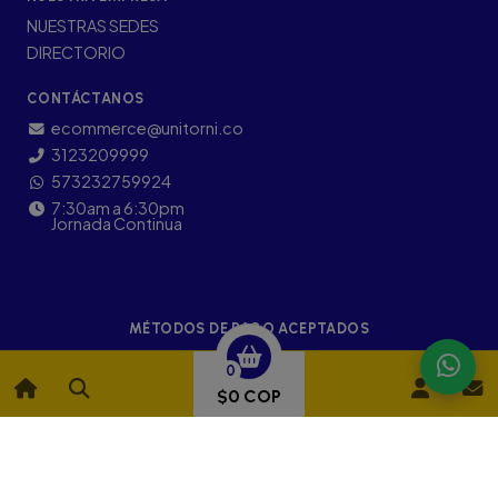
NUESTRAS SEDES
DIRECTORIO
CONTÁCTANOS
ecommerce@unitorni.co
3123209999
573232759924
7:30am a 6:30pm
Jornada Continua
MÉTODOS DE PAGO ACEPTADOS
0
$0 COP