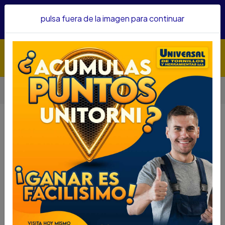
Hacemos envíos a todo el país, somos su proveedor de
pulsa fuera de la imagen para continuar
confianza&nbsp;Recibe un KIT PARRILLERO por compras
superiores a $1'000.000 mcte
Inicio
Herramientas
Herramienta Eléctrica
Compresores
COMPRESOR DEWALT 150PSI D2002M-WK
COMPRESOR DEWALT 150PSI
D2002M-WK
DESCRIPCIÓN
COMPRESOR DEWALT 150PSI D2002M-WK
SKU...43730120
DESCRIPCION...