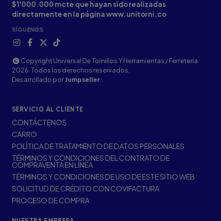
$1'000.000 mcte que hayan sido realizadas
directamente en la página www.unitorni.co
SÍGUENOS
Copyright Universal De Tornillos Y Herramientas / Ferretería
2026. Todos los derechos reservados.
Desarrollado por
Jumpseller
.
SERVICIO AL CLIENTE
CONTÁCTENOS
CARRO
POLÍTICA DE TRATAMIENTO DE DATOS PERSONALES
TÉRMINOS Y CONDICIONES DEL CONTRATO DE
COMPRAVENTA EN LÍNEA
TÉRMINOS Y CONDICIONES DE USO DE ESTE SITIO WEB
SOLICITUD DE CRÉDITO CON COVIFACTURA
PROCESO DE COMPRA
NUESTRA EMPRESA