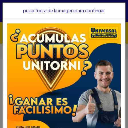
Hacemos envíos a todo el país, somos su proveedor de
pulsa fuera de la imagen para continuar
confianza&nbsp;Recibe un KIT PARRILLERO por compras
superiores a $1'000.000 mcte
Inicio
Herramientas
COMPRESIMETRO STANLEY 300 PSI RF-79033
COMPRESIMETRO STANLEY 300 PSI
RF-79033
DESCRIPCIÓN
COMPRESIMETRO STANLEY 300 PSI RF-79033
SKU....43680120
DESCRIPCIÓN....