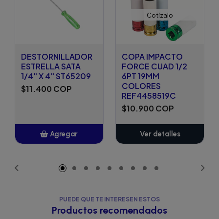
Cotízalo
DESTORNILLADOR
COPA IMPACTO
ESTRELLA SATA
FORCE CUAD 1/2
1/4" X 4" ST65209
6PT 19MM
COLORES
$11.400 COP
REF4458519C
$10.900 COP
Agregar
Ver detalles
Añadido
PUEDE QUE TE INTERESEN ESTOS
Productos recomendados