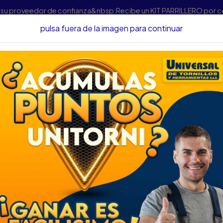
s su proveedor de confianza&nbsp;Recibe un KIT PARRILLERO por 
pulsa fuera de la imagen para continuar
otriz
Aditivos Y Embellecedores
CERA SIMONIZ SUPER BLUE 
CERA SIMONIZ SUP
DESCRIPCIÓN
CERA SIMONIZ SUPER BLUE
SKU...43315033
DESCRIPCIÓN....
ESPECIFICACIONES :
La cera SIMONIZ® SUPER BLUE®
auto. Su fórmula contiene ag
protegiendo cualquier tipo y