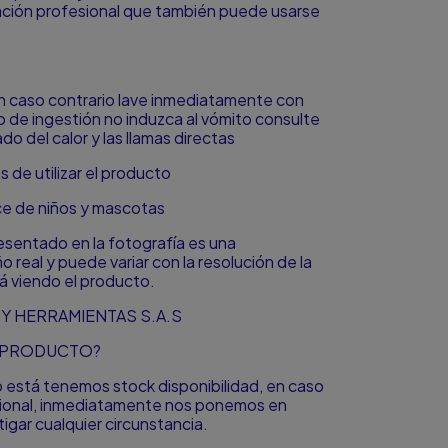
icación profesional que también puede usarse
en caso contrario lave inmediatamente con
o de ingestión no induzca al vómito consulte
o del calor y las llamas directas
 de utilizar el producto
ce de niños y mascotas
resentado en la fotografía es una
o real y puede variar con la resolución de la
á viendo el producto.
Y HERRAMIENTAS S.A.S
L PRODUCTO?
to está tenemos stock disponibilidad, en caso
icional, inmediatamente nos ponemos en
igar cualquier circunstancia.