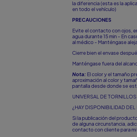
la diferencia (esta es la apl
en todo el vehículo)
PRECAUCIONES
Evite el contacto con ojos, 
agua durante 15 min - En cas
al médico - Manténgase alejad
Cierre bien el envase después
Manténgase fuera del alcan
Nota:
El color y el tamaño p
aproximación al color y tamañ
pantalla desde donde se est
UNIVERSAL DE TORNILLOS 
¿HAY DISPONIBILIDAD DE
Si la publicación del produc
de alguna circunstancia, ad
contacto con cliente para mit