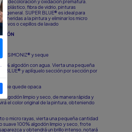
así la decoloración y oxidación prematura.
e plástico, fibra de vidrio, pinturas
 en general. SUPER BLUE® es ideal para
adheridas a la pintura y eliminar los micro
esivos o cepillos de lavado
ACIÓN
mpoo SIMONIZ® y seque
.
00% algodón con agua. Vierta una pequeña
 BLUE® y aplíquelo sección por sección por
erficie quede opaca
% algodón limpio y seco, de manera rápida y
á el color original de la pintura, obteniendo
lto o micro rayas, vierta una pequeña cantidad
 suave 100% algodón limpio y seco, frote
arezca y obtendrá un brillo intenso, notará