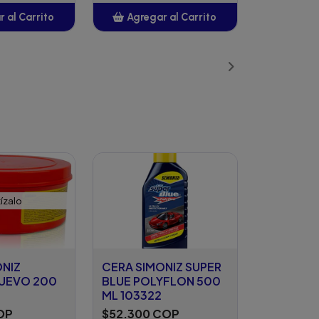
 al Carrito
Agregar al Carrito
ñadido
Añadido
ízalo
ONIZ
CERA SIMONIZ SUPER
NUEVO 200
BLUE POLYFLON 500
ML 103322
OP
$52.300 COP