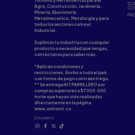
Tornillos y Herramientas para el
SOL
Agro, Construcción, Jardinería,
CO
Minería, Ebanistería,
PR
Metalmecanica, Metalurgia y para
todos los sectores como el
Industrial.
Suplimos tu industria con cualquier
producto o necesidad que tengas,
contáctanos para saber más.
*Aplican condiciones y
restricciones. Envíos a todo el país
con forma de pago contraentrega.
** Se entrega KIT PARRILLERO por
compras superiores a $1'000.000
mcte que hayan sido realizadas
directamente en la página
www.unitorni.co
SÍGUENOS