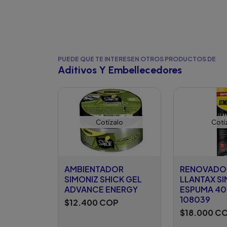
PUEDE QUE TE INTERESEN OTROS PRODUCTOS DE
Aditivos Y Embellecedores
Cotízalo
Cotí
AMBIENTADOR
RENOVADOR
SIMONIZ SHICK GEL
LLANTAX S
ADVANCE ENERGY
ESPUMA 4
108039
$12.400 COP
$18.000 C