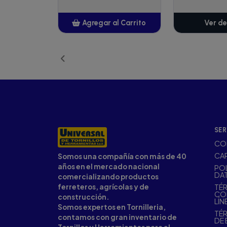
Agregar al Carrito
Ver de
Añadido
SER
CO
CA
Somos una compañía con más de 40
años en el mercado nacional
POL
DA
comercializando productos
ferreteros, agrícolas y de
TÉR
CO
construcción.
LÍN
Somos expertos en Tornilleria,
TÉR
contamos con gran inventario de
DE 