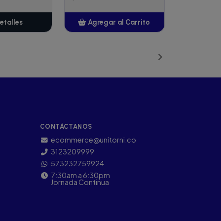
etalles
Agregar al Carrito
Añadido
CONTÁCTANOS
ecommerce@unitorni.co
3123209999
573232759924
7:30am a 6:30pm
Jornada Continua