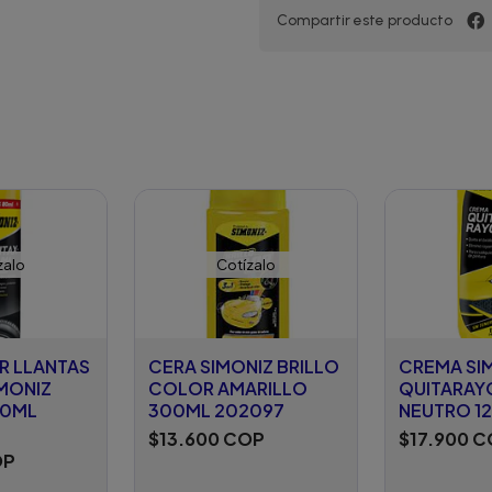
Compartir este producto
zalo
Cotízalo
 LLANTAS
CERA SIMONIZ BRILLO
CREMA SI
IMONIZ
COLOR AMARILLO
QUITARAY
00ML
300ML 202097
NEUTRO 12
$13.600 COP
$17.900 
OP