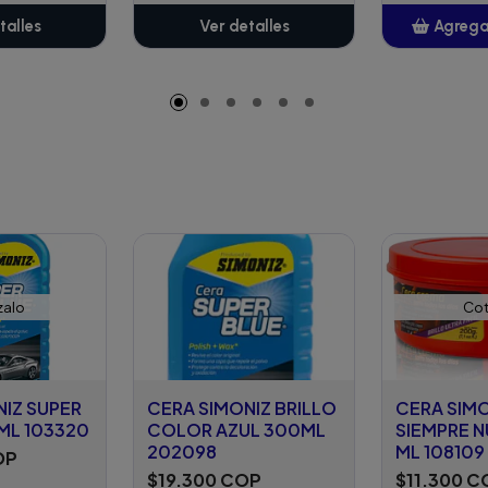
talles
Ver detalles
Agregar
A
zalo
Cot
NIZ SUPER
CERA SIMONIZ BRILLO
CERA SIM
ML 103320
COLOR AZUL 300ML
SIEMPRE 
202098
ML 108109
OP
$19.300 COP
$11.300 C