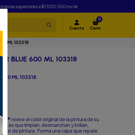
compras superiores a $1'000.000 mcte
0
Cuenta
Carro
600 ML 103318
ER BLUE 600 ML 103318
 600 ML 103318
 revive el color original de la pintura de su
entes que limpian, desmanchan y brillan,
 color de pintura. Forma una capa que repele