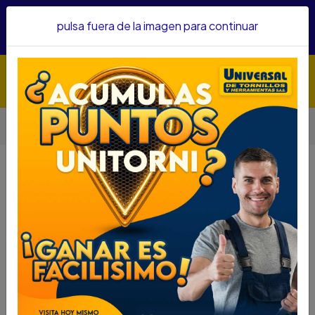
Hacemos envíos a todo el país, somos su proveedor de
pulsa fuera de la imagen para continuar
confianza&nbsp;Recibe un KIT PARRILLERO por compras
superiores a $1'000.000 mcte
Inicio
Automotriz
Aditivos Y Embellecedores
CERA SIMONIZ BRILLO COLOR PLATA 300ML 200352
CERA SIMONIZ BRILLO COLOR
PLATA 300ML 200352
DESCRIPCIÓN
CERA SIMONIZ BRILLO COLOR PLATA 300ML
200352
SKU....43315014
DESCRIPCIÓN....