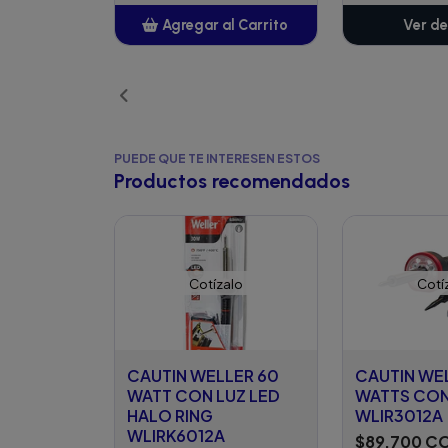
Agregar al Carrito
Ver de
Añadido
PUEDE QUE TE INTERESEN ESTOS
Productos recomendados
Cotízalo
Cotí
CAUTIN WELLER 60
CAUTIN WE
WATT CON LUZ LED
WATTS CON
HALO RING
WLIR3012A
WLIRK6012A
$89.700 C