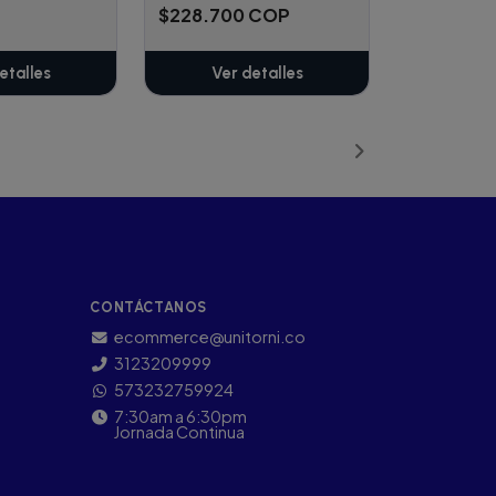
$228.700 COP
etalles
Ver detalles
CONTÁCTANOS
ecommerce@unitorni.co
3123209999
573232759924
7:30am a 6:30pm
Jornada Continua