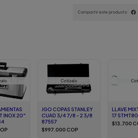
Compartir este producto
zalo
Cotízalo
Cot
AMIENTAS
JGO COPAS STANLEY
LLAVE MIX
 INOX 20"
CUAD 3/4 7/8 - 2 3/8
17 STMT8
44
87557
$13.700 
COP
$997.000 COP