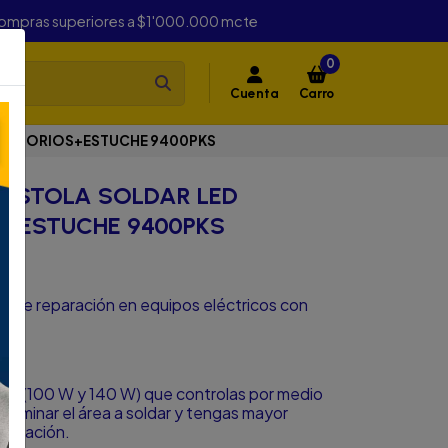
compras superiores a $1'000.000 mcte
0
Cuenta
Carro
ACEESORIOS+ESTUCHE 9400PKS
PISTOLA SOLDAR LED
+ESTUCHE 9400PKS
es de reparación en equipos eléctricos con
cia (100 W y 140 W) que controlas por medio
a iluminar el área a soldar y tengas mayor
eparación.