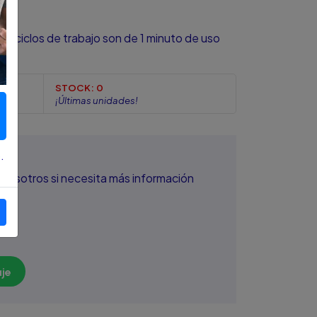
sus ciclos de trabajo son de 1 minuto de uso
STOCK:
0
¡Últimas unidades!
.
nosotros si necesita más información
je