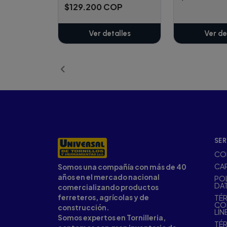
$129.200 COP
Ver detalles
Ver de
SER
CO
CA
Somos una compañía con más de 40
años en el mercado nacional
POL
DA
comercializando productos
ferreteros, agrícolas y de
TÉR
CO
construcción.
LÍN
Somos expertos en Tornilleria,
TÉR