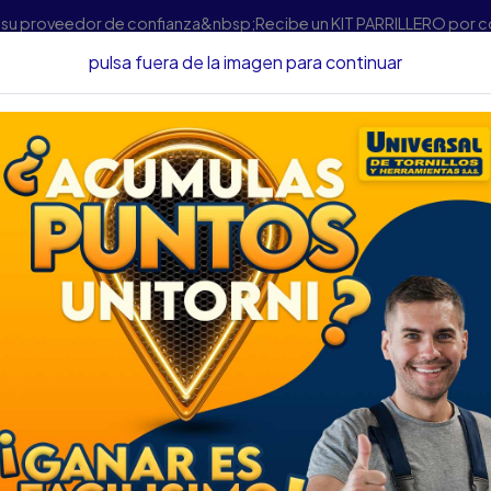
s su proveedor de confianza&nbsp;Recibe un KIT PARRILLERO por 
pulsa fuera de la imagen para continuar
ienta Manual
CAUTIN WELLER T/PISTOLA SOLDAR LED 120V+
CAUTIN WELLER T/
120V+ACEESORIOS
DESCRIPCIÓN
Realiza trabajos profesional
este cautín tipo pistola.
Incorpora 2 niveles de poten
del gatillo. Tiene luz LED par
precisión al momento de la r