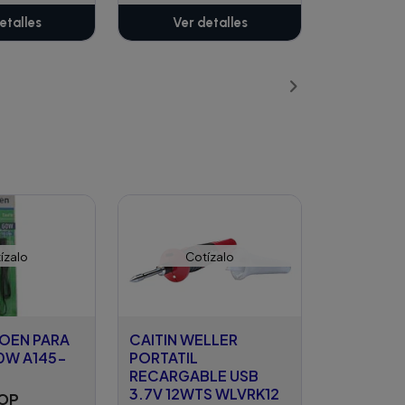
etalles
Ver detalles
ízalo
Cotízalo
ROEN PARA
CAITIN WELLER
0W A145-
PORTATIL
RECARGABLE USB
3.7V 12WTS WLVRK12
COP