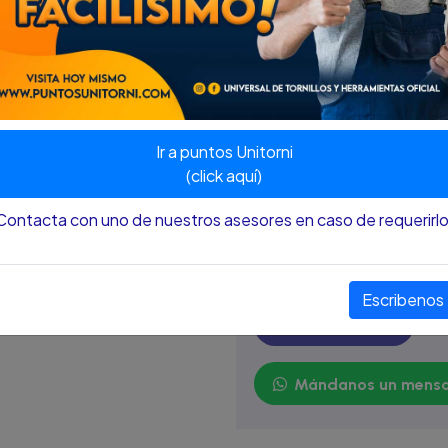
Ideal para uso intermitente, 
por 4 minutos de descanso.
SKU:
70847070
Ir a puntos Unitorni
(click aquí)
Contacta con uno de nuestros asesores en caso de requerirlo
Cotízalo
Póngase en contacto con 
sobre este producto.
Escribenos
Contáctanos
Mándanos un mensa