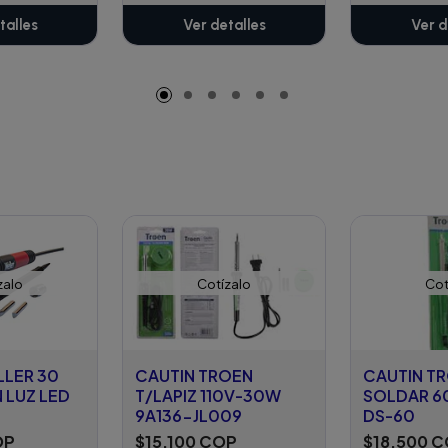
talles
Ver detalles
Ver d
zalo
Cotízalo
Cot
LLER 30
CAUTIN TROEN
CAUTIN T
 LUZ LED
T/LAPIZ 110V-30W
SOLDAR 6
9A136-JL009
DS-60
OP
$15.100 COP
$18.500 