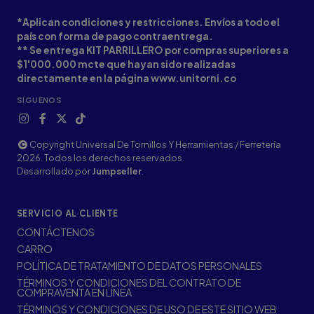
*Aplican condiciones y restricciones. Envíos a todo el
país con forma de pago contraentrega.
** Se entrega KIT PARRILLERO por compras superiores a
$1'000.000 mcte que hayan sido realizadas
directamente en la página www.unitorni.co
SÍGUENOS
Copyright Universal De Tornillos Y Herramientas / Ferretería
2026. Todos los derechos reservados.
Desarrollado por
Jumpseller
.
SERVICIO AL CLIENTE
CONTÁCTENOS
CARRO
POLÍTICA DE TRATAMIENTO DE DATOS PERSONALES
TÉRMINOS Y CONDICIONES DEL CONTRATO DE
COMPRAVENTA EN LÍNEA
TÉRMINOS Y CONDICIONES DE USO DE ESTE SITIO WEB