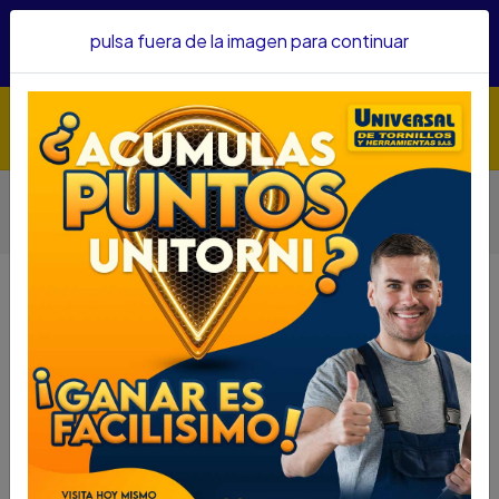
Hacemos envíos a todo el país, somos su proveedor de
pulsa fuera de la imagen para continuar
confianza&nbsp;Recibe un KIT PARRILLERO por compras
superiores a $1'000.000 mcte
Inicio
Herramientas
Herramienta Manual
Otras Herramientas Manuales
ZORRA DE CARGA PLEGABLE WOLFOX WF0724 90KG
ZORRA DE CARGA PLEGABLE
WOLFOX WF0724 90KG
DESCRIPCIÓN
ZORRA DE CARGA PLEGABLE
WOLFOX WF0724 90KG
SKU : 75550049