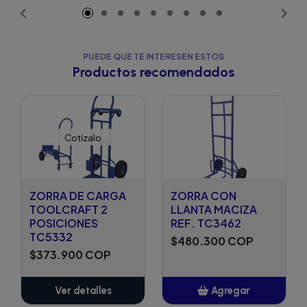
PUEDE QUE TE INTERESEN ESTOS
Productos recomendados
Cotízalo
ZORRA DE CARGA
ZORRA CON
TOOLCRAFT 2
LLANTA MACIZA
POSICIONES
REF. TC3462
TC5332
$480.300 COP
$373.900 COP
Ver detalles
Agregar