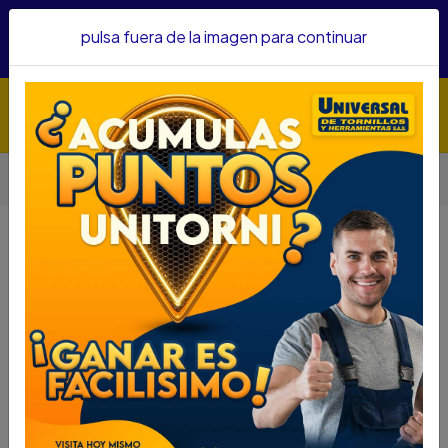
Hacemos envíos a todo el país, somos su proveedor de
pulsa fuera de la imagen para continuar
confianza&nbsp;Recibe un KIT PARRILLERO por compras
superiores a $1'000.000 mcte
Inicio
Herramientas
Accesorios Para Herramientas
SIKASIL IA 300ML TRASPARENTE
SIKASIL IA 300ML TRASPARENTE
DESCRIPCIÓN
SIKASIL IA 300ML TRASPARENTE
SKU...72785050
DESCRIPCION...
Sikasil-IA es un sellador de silicona mono componente,
de bajo módulo de elasticidad, que cura con la
humedad ambiente y es adecuado para aplicaciones