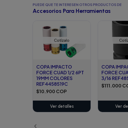
PUEDE QUE TE INTERESEN OTROS PRODUCTOS DE
Accesorios Para Herramientas
Cotízalo
Cotí
COPA IMPACTO
COPA IMP
FORCE CUAD 1/2 6PT
FORCE CUA
19MM COLORES
3/16 REF48
REF4458519C
$111.000 C
$10.900 COP
Ver detalles
Ver de