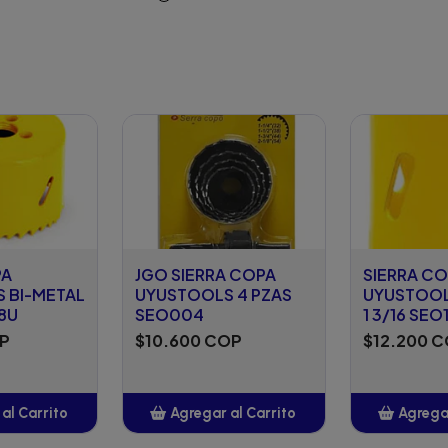
PA
JGO SIERRA COPA
SIERRA C
 BI-METAL
UYUSTOOLS 4 PZAS
UYUSTOOL
38U
SEO004
1 3/16 SEO
OP
$10.600 COP
$12.200 
al Carrito
Agregar al Carrito
Agregar