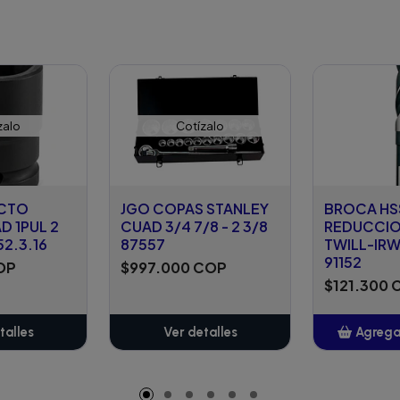
zalo
Cotízalo
ACTO
JGO COPAS STANLEY
BROCA HS
D 1PUL 2
CUAD 3/4 7/8 - 2 3/8
REDUCCIO
52.3.16
87557
TWILL-IRWI
91152
OP
$997.000 COP
$121.300 
talles
Ver detalles
Agregar
A