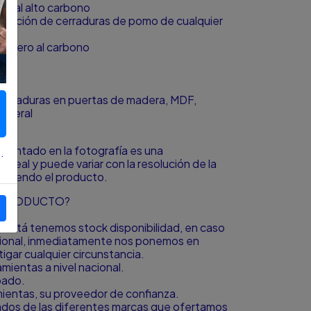
ro al alto carbono
talación de cerraduras de pomo de cualquier
n acero al carbono
 cerraduras en puertas de madera, MDF,
eneral
resentado en la fotografía es una
.
o real y puede variar con la resolución de la
á viendo el producto.
L PRODUCTO?
to está tenemos stock disponibilidad, en caso
icional, inmediatamente nos ponemos en
igar cualquier circunstancia.
ientas a nivel nacional.
bado.
amientas, su proveedor de confianza.
zados de las diferentes marcas que ofertamos