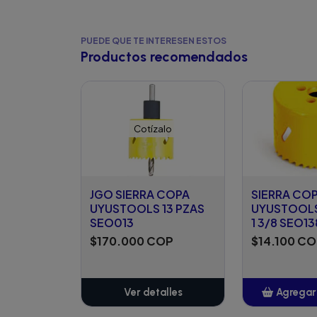
PUEDE QUE TE INTERESEN ESTOS
Productos recomendados
Cotízalo
JGO SIERRA COPA
SIERRA CO
UYUSTOOLS 13 PZAS
UYUSTOOLS
SEO013
1 3/8 SEO1
$170.000 COP
$14.100 C
Ver detalles
Agregar 