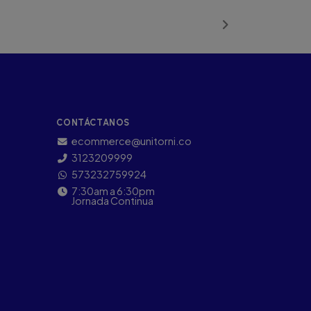
ñadido
Añadido
CONTÁCTANOS
ecommerce@unitorni.co
3123209999
573232759924
7:30am a 6:30pm
Jornada Continua