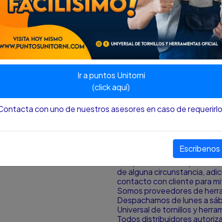
Broca plana fabricada en ace
Medidas estándar para la ins
marca
Sierra y mandril fabricados e
Usos:
Carpintería
Especial para instalación de
Ir a puntos Unitorni
aglomerado y laminados en g
(click aquí)
Nota
:
El color y el tamaño p
Contacta con uno de nuestros asesores en caso de requerirlo
aproximación al color y tamañ
pantalla desde donde se est
¿HAY DISPONIBILIDAD DE
Escribenos
Si la publicación del produc
de alguna circunstancia, ad
contacto con cliente para mit
Somos proveedores de herram
Despachamos de lunes a sá
Universal de tornillos y herr
Todos distribuidores autori