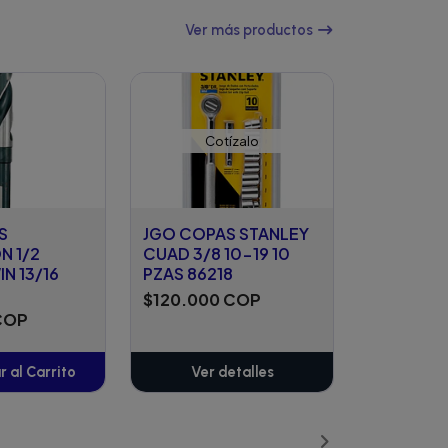
Ver más productos
Cotízalo
S
JGO COPAS STANLEY
N 1/2
CUAD 3/8 10-19 10
N 13/16
PZAS 86218
$120.000 COP
COP
 al Carrito
Ver detalles
ñadido