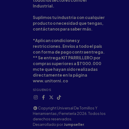
todos los sectores como el
Industrial.
Suplimos tu industria con cualquier
producto o necesidad que tengas,
contáctanos para saber más.
*Aplican condiciones y
restricciones. Envíos a todo el país
con forma de pago contraentrega.
** Se entrega KIT PARRILLERO por
compras superiores a $1'000.000
mcte que hayan sido realizadas
directamente en la página
www.unitorni.co
SÍGUENOS
Copyright Universal De Tornillos Y
Herramientas / Ferretería 2026. Todos los
derechos reservados.
Desarrollado por
Jumpseller
.