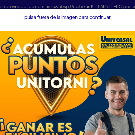
s su proveedor de confianza&nbsp;Recibe un KIT PARRILLERO por 
pulsa fuera de la imagen para continuar
tas
Accesorios Para Herramientas
JGO SIERRA COPA UYUSTOO
JGO SIERRA COPA
DESCRIPCIÓN
JGO SIERRA COPA UYUSTO
SKU....64070060
DESCRIPCIÓN...
1 Broca de manita de 7/8'' (
1 Mandril hexagonal para may
1 Sierra corta círculos de 2 1
Características: