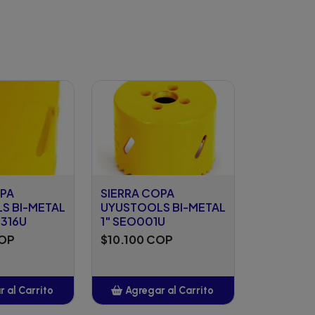
OPA
SIERRA COPA
S BI-METAL
UYUSTOOLS BI-METAL
1316U
1" SEO001U
COP
$10.100 COP
 al Carrito
Agregar al Carrito