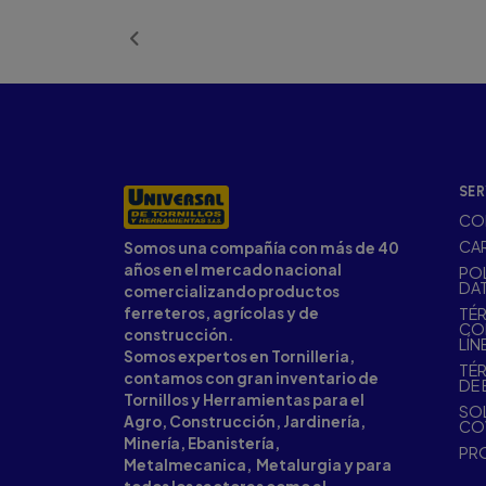
Añ
SER
CO
CA
Somos una compañía con más de 40
años en el mercado nacional
POL
DA
comercializando productos
ferreteros, agrícolas y de
TÉR
CO
construcción.
LÍN
Somos expertos en Tornilleria,
TÉR
contamos con gran inventario de
DE 
Tornillos y Herramientas para el
SOL
Agro, Construcción, Jardinería,
CO
Minería, Ebanistería,
PR
Metalmecanica, Metalurgia y para