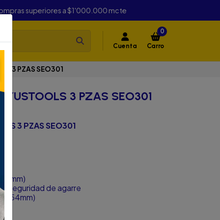
compras superiores a $1'000.000 mcte
0
Cuenta
Carro
LS 3 PZAS SEO301
 UYUSTOOLS 3 PZAS SEO301
OLS 3 PZAS SEO301
22.2mm)
or seguridad de agarre
/8'' (54mm)