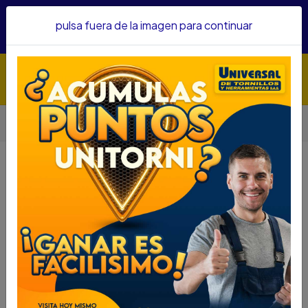
Hacemos envíos a todo el país, somos su proveedor de
pulsa fuera de la imagen para continuar
confianza&nbsp;Recibe un KIT PARRILLERO por compras
superiores a $1'000.000 mcte
Inicio
HERRAMIENTA BRONCE
REPUESTO PRENSA TUERCA BRONCE #5
REPUESTO PRENSA TUERCA
BRONCE #5
DESCRIPCIÓN
REPUESTO PRENSA TUERCA BRONCE #5
SKU...72450220
DESCRIPCIÓN...