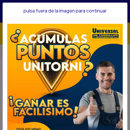
Hacemos envíos a todo el país, somos su proveedor de
pulsa fuera de la imagen para continuar
confianza&nbsp;Recibe un KIT PARRILLERO por compras
superiores a $1'000.000 mcte
Inicio
HERRAMIENTA BRONCE
MACETA SILDECO BRONCE M/MADERA 2 LBS
MACETA SILDECO BRONCE
M/MADERA 2 LBS
DESCRIPCIÓN
MACETA SILDECO BRONCE M/MADERA 2 LBS
SKU...66650372
DESCRIPCIÓN...