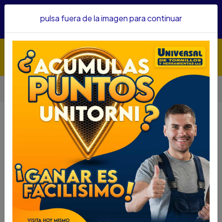
Hacemos envíos a todo el país, somos su proveedor de
pulsa fuera de la imagen para continuar
confianza&nbsp;Recibe un KIT PARRILLERO por compras
superiores a $1'000.000 mcte
Inicio
Herramientas
Accesorios Para Herramientas
POMOS BRILLADORAS DOBLE CARA NORTON 69957305526
POMOS BRILLADORAS DOBLE CARA
NORTON 69957305526
DESCRIPCIÓN
POMOS BRILLADORAS DOBLE CARA NORTON
69957305526
SKU....70585045
DESCRIPCIÓN...