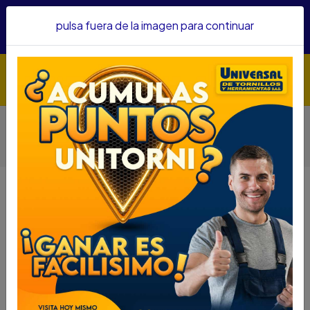
Hacemos envíos a todo el país, somos su proveedor de
pulsa fuera de la imagen para continuar
confianza&nbsp;Recibe un KIT PARRILLERO por compras
superiores a $1'000.000 mcte
Inicio
Herramientas
Herramienta Eléctrica
Pistolas De Aire Y Calor
PISTOLA DE CALOR EINHELL TH-HA 2000/1 350-550 G.C
2.000 WATTS TH-HA 2000/1 452019
PISTOLA DE CALOR EINHELL TH-HA
2000/1 350-550 G.C 2.000 WATTS
TH-HA 2000/1 452019
DESCRIPCIÓN
PISTOLA DE CALOR EINHELL TH-HA 2000/1 350-
550 G.C 2.000 WATTS TH-HA 2000/1 452019
SKU....70200005