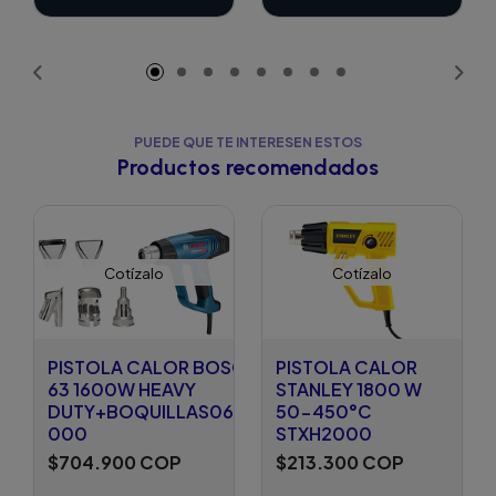
PUEDE QUE TE INTERESEN ESTOS
Productos recomendados
Cotízalo
Cotízalo
PISTOLA CALOR BOSCH GHG 20-
PISTOLA CALOR
63 1600W HEAVY
STANLEY 1800 W
DUTY+BOQUILLAS0601.2A6.2G0-
50-450°C
000
STXH2000
$704.900 COP
$213.300 COP