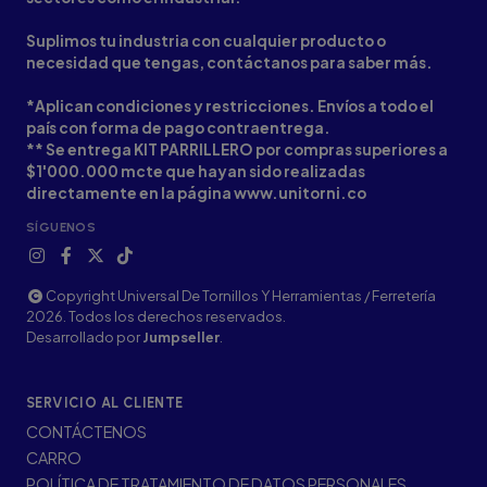
Suplimos tu industria con cualquier producto o
necesidad que tengas, contáctanos para saber más.
*Aplican condiciones y restricciones. Envíos a todo el
país con forma de pago contraentrega.
** Se entrega KIT PARRILLERO por compras superiores a
$1'000.000 mcte que hayan sido realizadas
directamente en la página www.unitorni.co
SÍGUENOS
Copyright Universal De Tornillos Y Herramientas / Ferretería
2026. Todos los derechos reservados.
Desarrollado por
Jumpseller
.
SERVICIO AL CLIENTE
CONTÁCTENOS
CARRO
POLÍTICA DE TRATAMIENTO DE DATOS PERSONALES