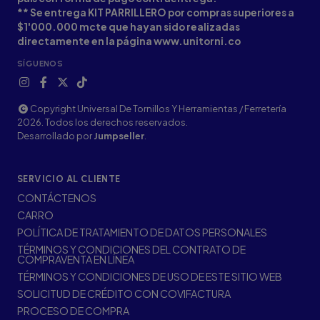
** Se entrega KIT PARRILLERO por compras superiores a
$1'000.000 mcte que hayan sido realizadas
directamente en la página www.unitorni.co
SÍGUENOS
Copyright Universal De Tornillos Y Herramientas / Ferretería
2026. Todos los derechos reservados.
Desarrollado por
Jumpseller
.
SERVICIO AL CLIENTE
CONTÁCTENOS
CARRO
POLÍTICA DE TRATAMIENTO DE DATOS PERSONALES
TÉRMINOS Y CONDICIONES DEL CONTRATO DE
COMPRAVENTA EN LÍNEA
TÉRMINOS Y CONDICIONES DE USO DE ESTE SITIO WEB
SOLICITUD DE CRÉDITO CON COVIFACTURA
PROCESO DE COMPRA