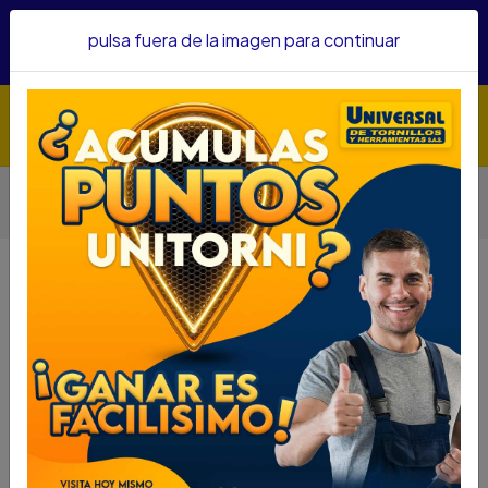
Hacemos envíos a todo el país, somos su proveedor de
pulsa fuera de la imagen para continuar
confianza&nbsp;Recibe un KIT PARRILLERO por compras
superiores a $1'000.000 mcte
Inicio
Herramientas
Herramienta Eléctrica
Mototool
MOTOR TOOL DREMEL REF 3000 1/26 1 ADITAMENTO/KIT 26
ACCESORIOS F013.300.0PF-000
MOTOR TOOL DREMEL REF 3000
1/26 1 ADITAMENTO/KIT 26
ACCESORIOS F013.300.0PF-000
DESCRIPCIÓN
MOTOR TOOL DREMEL REF 3000 1/26 1
ADITAMENTO/KIT 26 ACCESORIOS F013.300.0PF-
000
SKU.....67820024