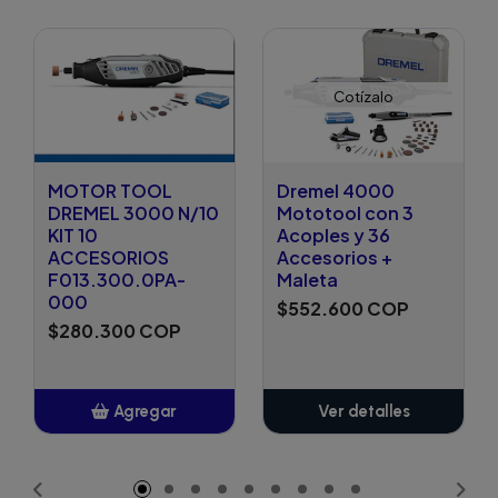
Cotízalo
MOTOR TOOL
Dremel 4000
DREMEL 3000 N/10
Mototool con 3
KIT 10
Acoples y 36
ACCESORIOS
Accesorios +
F013.300.0PA-
Maleta
000
$552.600 COP
$280.300 COP
Agregar
Ver detalles
Añadido