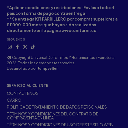
*Aplican condiciones y restricciones. Envíos a todo el
país con forma de pago contraentrega.
** Se entrega KIT PARRILLERO por compras superiores a
$1'000.000 mcte que hayan sido realizadas
directamente en la página www.unitorni.co
SÍGUENOS
Copyright Universal De Tornillos Y Herramientas / Ferretería
2026. Todos los derechos reservados.
Desarrollado por
Jumpseller
.
SERVICIO AL CLIENTE
CONTÁCTENOS
CARRO
POLÍTICA DE TRATAMIENTO DE DATOS PERSONALES
TÉRMINOS Y CONDICIONES DEL CONTRATO DE
COMPRAVENTA EN LÍNEA
TÉRMINOS Y CONDICIONES DE USO DE ESTE SITIO WEB