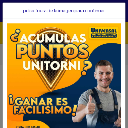
Hacemos envíos a todo el país, somos su proveedor de
pulsa fuera de la imagen para continuar
confianza&nbsp;Recibe un KIT PARRILLERO por compras
superiores a $1'000.000 mcte
Inicio
Herramientas
Herramienta Manual
Otras Herramientas Manuales
MARCO SEGUETA 3/16 X 4 T LIVIANO CAUCHOLAND
MARCO SEGUETA 3/16 X 4 T
LIVIANO CAUCHOLAND
DESCRIPCIÓN
MARCO SEGUETA 3/16 X 4 T LIVIANO
CAUCHOLAND
SKU...67560020
DESCRIPCION...
Marca
MG CAUCHOLAND