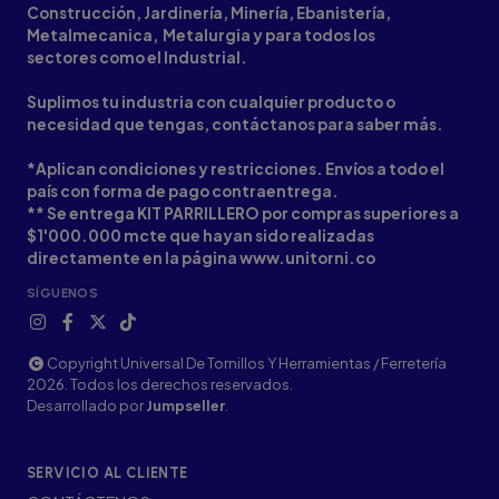
Construcción, Jardinería, Minería, Ebanistería,
Metalmecanica, Metalurgia y para todos los
sectores como el Industrial.
Suplimos tu industria con cualquier producto o
necesidad que tengas, contáctanos para saber más.
*Aplican condiciones y restricciones. Envíos a todo el
país con forma de pago contraentrega.
** Se entrega KIT PARRILLERO por compras superiores a
$1'000.000 mcte que hayan sido realizadas
directamente en la página www.unitorni.co
SÍGUENOS
Copyright Universal De Tornillos Y Herramientas / Ferretería
2026. Todos los derechos reservados.
Desarrollado por
Jumpseller
.
SERVICIO AL CLIENTE