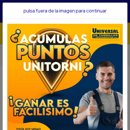
Hacemos envíos a todo el país, somos su proveedor de
pulsa fuera de la imagen para continuar
confianza&nbsp;Recibe un KIT PARRILLERO por compras
superiores a $1'000.000 mcte
Inicio
Herramientas
Herramienta Eléctrica
Pistolas De Aire Y Calor
MAQUINA SELLADORA DE BOLSA FERTON SLA300FY
MAQUINA SELLADORA DE BOLSA
FERTON SLA300FY
DESCRIPCIÓN
MAQUINA SELLADORA DE BOLSA FERTON
SLA300FY
SKU.....67690013