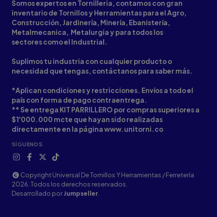
Somos expertos en Tornilleria, contamos con gran
inventario de Tornillos y Herramientas para el Agro,
Construcción, Jardinería, Minería, Ebanistería,
Metalmecanica, Metalurgia y para todos los
sectores como el Industrial.
Suplimos tu industria con cualquier producto o
necesidad que tengas, contáctanos para saber más.
*Aplican condiciones y restricciones. Envíos a todo el
país con forma de pago contraentrega.
** Se entrega KIT PARRILLERO por compras superiores a
$1'000.000 mcte que hayan sido realizadas
directamente en la página www.unitorni.co
SÍGUENOS
Copyright Universal De Tornillos Y Herramientas / Ferretería
2026. Todos los derechos reservados.
Desarrollado por
Jumpseller
.