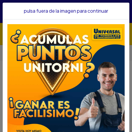
Hacemos envíos a todo el país, somos su proveedor de
pulsa fuera de la imagen para continuar
confianza&nbsp;Recibe un KIT PARRILLERO por compras
superiores a $1'000.000 mcte
Inicio
Herramientas
Accesorios Para Herramientas
MANDRIL HOPEX 1/2 MONT 1/2 MR1/2-1/2
MANDRIL HOPEX 1/2 MONT 1/2
MR1/2-1/2
DESCRIPCIÓN
SKU...67000035
MANDRIL HOPEX 1/2 MONT 1/2 MR1/2-1/2
DESCRIPCION...
Nota
:
El color y el tamaño presentado en la fotografía
es una aproximación al color y tamaño real y puede