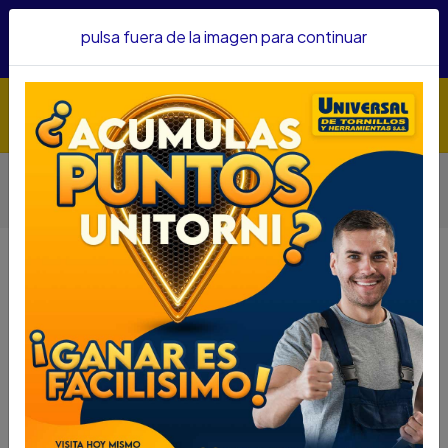
Hacemos envíos a todo el país, somos su proveedor de
pulsa fuera de la imagen para continuar
confianza&nbsp;Recibe un KIT PARRILLERO por compras
superiores a $1'000.000 mcte
Inicio
Herramientas
Herramienta Manual
Otras Herramientas Manuales
MACHUELOS MM HOPEX 14 X 1.50 HX14X1.5
MACHUELOS MM HOPEX 14 X 1.50
HX14X1.5
DESCRIPCIÓN
Descripción
SKU...66700045
MACHUELOS MM HOPEX 14 X 1.50