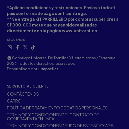
*Aplican condiciones y restricciones. Envíos a todo el
país con forma de pago contraentrega.
** Se entrega KIT PARRILLERO por compras superiores a
$1'000.000 mcte que hayan sido realizadas
directamente en la página www.unitorni.co
SÍGUENOS
Copyright Universal De Tornillos Y Herramientas / Ferretería
2026. Todos los derechos reservados.
Desarrollado por
Jumpseller
.
SERVICIO AL CLIENTE
CONTÁCTENOS
CARRO
POLÍTICA DE TRATAMIENTO DE DATOS PERSONALES
TÉRMINOS Y CONDICIONES DEL CONTRATO DE
COMPRAVENTA EN LÍNEA
TÉRMINOS Y CONDICIONES DE USO DE ESTE SITIO WEB