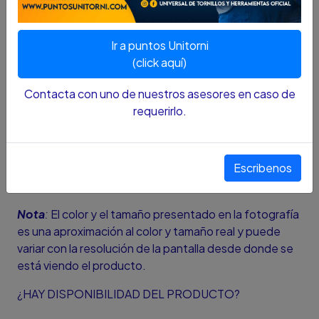
Los machuelos son piezas de metal que están
Ir a puntos Unitorni
fabricados de acero así como de otros materiales y su
(click aquí)
función es la que permite generar las cuerdas
interiores para un tornillo en algún material en
Contacta con uno de nuestros asesores en caso de
particular.
requerirlo.
Nota :El color y el tamaño presentado en la fotografía
es una aproximación al color y tamaño real y puede
Escribenos
variar con la resolución de la pantalla desde donde se
está viendo el producto.
Nota
:
El color y el tamaño presentado en la fotografía
es una aproximación al color y tamaño real y puede
variar con la resolución de la pantalla desde donde se
está viendo el producto.
¿HAY DISPONIBILIDAD DEL PRODUCTO?