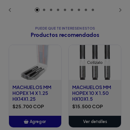
Añadido
PUEDE QUE TE INTERESEN ESTOS
Productos recomendados
Cotízalo
MACHUELOS MM
MACHUELOS MM
HOPEX 14 X 1.25
HOPEX 10 X 1.50
HX14X1.25
HX10X1.5
$25.700 COP
$15.500 COP
Agregar
Ver detalles