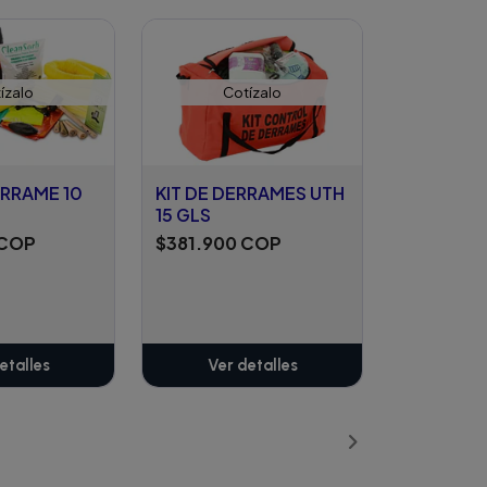
ízalo
Cotízalo
ERRAME 10
KIT DE DERRAMES UTH
15 GLS
 COP
$381.900 COP
etalles
Ver detalles