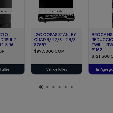
zalo
Cotízalo
ACTO
JGO COPAS STANLEY
BROCA HS
D 1PUL 2
CUAD 3/4 7/8 - 2 3/8
REDUCCIO
52.3.16
87557
TWILL-IRWI
91152
OP
$997.000 COP
$121.300 
talles
Ver detalles
Agregar
A