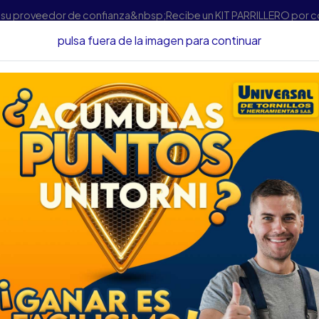
s su proveedor de confianza&nbsp;Recibe un KIT PARRILLERO por 
pulsa fuera de la imagen para continuar
Herramientas
Accesorios Para Herramientas
KIT TINTA KANTES
KIT TINTA KANTES
DESCRIPCIÓN
KIT TINTA KANTESCO 32 O
SKU...64250140
Descripción
El Kit de Tintas Penetrante
Cantesco® ha sido diseñado p
de soldadura y otras fallas en
recipientes sometidos a pres
Cumple con los métodos de a