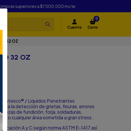
compras superiores a $1'000.000 mcte
0
Cuenta
Carro
CO 32 OZ
CO 32 OZ
Z
s Cantesco® / Liquidos Penetrantes
ara la detección de grietas, fisuras, errores
 piezas de fundición, forja, soldaduras,
ión o cualquier área sometida a gran stress.
plicación A y C según norma ASTM E-1417 así