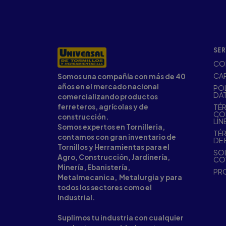
SER
CO
CA
Somos una compañía con más de 40
años en el mercado nacional
POL
DA
comercializando productos
ferreteros, agrícolas y de
TÉR
CO
construcción.
LÍN
Somos expertos en Tornilleria,
TÉR
contamos con gran inventario de
DE 
Tornillos y Herramientas para el
SOL
Agro, Construcción, Jardinería,
CO
Minería, Ebanistería,
PR
Metalmecanica, Metalurgia y para
todos los sectores como el
Industrial.
Suplimos tu industria con cualquier