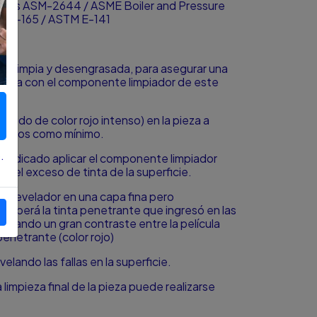
normas ASM-2644 / ASME Boiler and Pressure
M E-165 / ASTM E-141
star limpia y desengrasada, para asegurar una
a misma con el componente limpiador de este
(fluido de color rojo intenso) en la pieza a
minutos como mínimo.
.
o indicado aplicar el componente limpiador
er el exceso de tinta de la superficie.
 el Revelador en una capa fina pero
orberá la tinta penetrante que ingresó en las
nerando un gran contraste entre la película
penetrante (color rojo)
elando las fallas en la superficie.
a limpieza final de la pieza puede realizarse