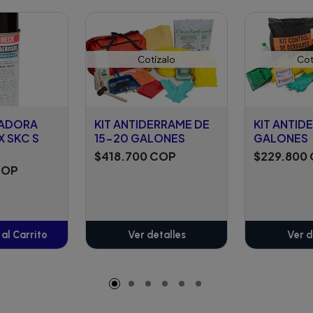
Cotízalo
Cot
IADORA
KIT ANTIDERRAME DE
KIT ANTID
 SKC S
15-20 GALONES
GALONES
$418.700 COP
$229.800
COP
al Carrito
Ver detalles
Ver d
adido