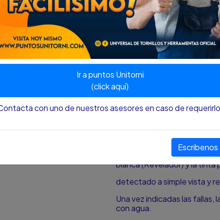
como lo solicitado por las 
Vessel code sección V / AST
MODO DE USO:
1) La pieza a analizar debe e
limpieza efectiva realizar l
kit.
Ir a puntos Unitorni
2) Aplicar la tinta penetrante 
(click aquí)
ensayar. Dejar penetrar 10 
Contacta con uno de nuestros asesores en caso de requerirlo
3) Una vez cumplido el tiemp
sobre un trapo limpio y remov
4) Con la pieza limpia aplicar
homogénea. El Revelador abs
Escribenos
fallas o discontinuidades, ge
blanca (Revelador) y la tinta 
detectado a simple vista y rev
Una vez indicadas las fallas, l
con agua.