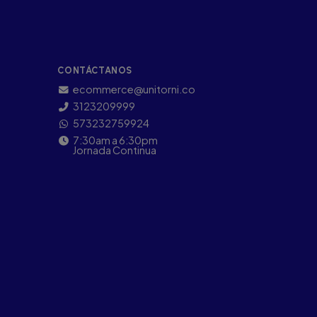
CONTÁCTANOS
ecommerce@unitorni.co
3123209999
573232759924
7:30am a 6:30pm
Jornada Continua