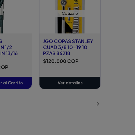
Cotízalo
S
JGO COPAS STANLEY
N 1/2
CUAD 3/8 10-19 10
N 13/16
PZAS 86218
$120.000 COP
COP
 al Carrito
Ver detalles
ñadido