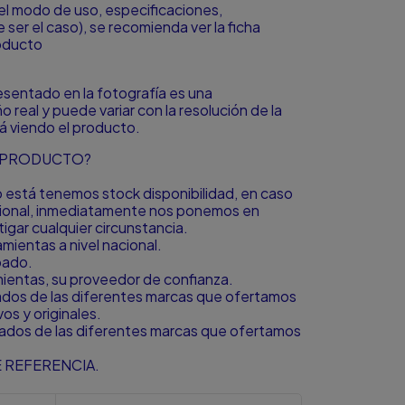
el modo de uso, especificaciones,
 ser el caso), se recomienda ver la ficha
oducto
resentado en la fotografía es una
o real y puede variar con la resolución de la
á viendo el producto.
L PRODUCTO?
to está tenemos stock disponibilidad, en caso
icional, inmediatamente nos ponemos en
igar cualquier circunstancia.
ientas a nivel nacional.
bado.
amientas, su proveedor de confianza.
zados de las diferentes marcas que ofertamos
s y originales.
zados de las diferentes marcas que ofertamos
 REFERENCIA.