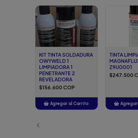
KIT TINTA SOLDADURA
TINTA LIMP
OWYWELD 1
MAGNAFLUX
LIMPIADORA 1
Z9U0001
PENETRANTE 2
$247.500 
REVELADORA
$156.600 COP
Agregar al Carrito
Agregar 
Añadido
Añ