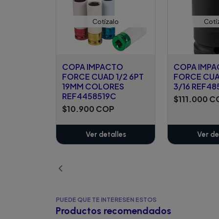
Cotízalo
Cotí
COPA IMPACTO
COPA IMP
FORCE CUAD 1/2 6PT
FORCE CUA
19MM COLORES
3/16 REF48
REF4458519C
$111.000 C
$10.900 COP
Ver detalles
Ver de
PUEDE QUE TE INTERESEN ESTOS
Productos recomendados