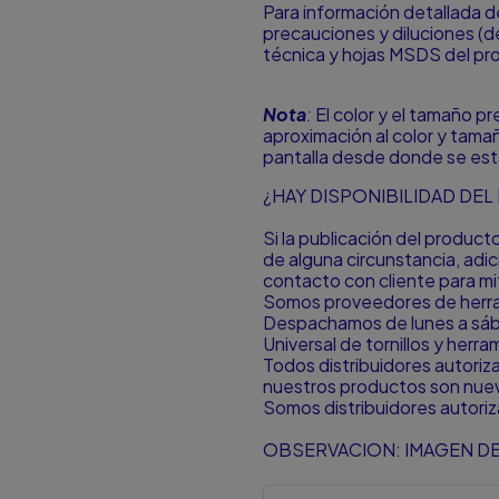
Para información detallada d
precauciones y diluciones (de
técnica y hojas MSDS del pr
Nota
:
El color y el tamaño p
aproximación al color y tamañ
pantalla desde donde se est
¿HAY DISPONIBILIDAD DE
Si la publicación del produc
de alguna circunstancia, ad
contacto con cliente para mit
Somos proveedores de herram
Despachamos de lunes a sá
Universal de tornillos y herr
Todos distribuidores autori
nuestros productos son nuevo
Somos distribuidores autori
OBSERVACION: IMAGEN DE