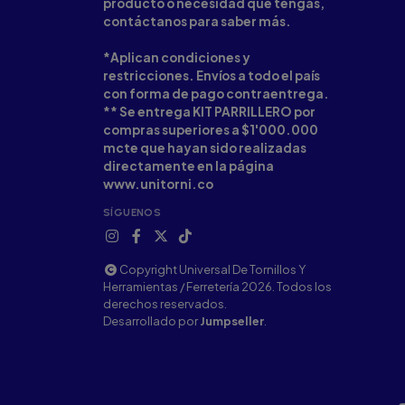
producto o necesidad que tengas,
contáctanos para saber más.
*Aplican condiciones y
restricciones. Envíos a todo el país
con forma de pago contraentrega.
** Se entrega KIT PARRILLERO por
compras superiores a $1'000.000
mcte que hayan sido realizadas
directamente en la página
www.unitorni.co
SÍGUENOS
Copyright Universal De Tornillos Y
Herramientas / Ferretería 2026. Todos los
derechos reservados.
Desarrollado por
Jumpseller
.