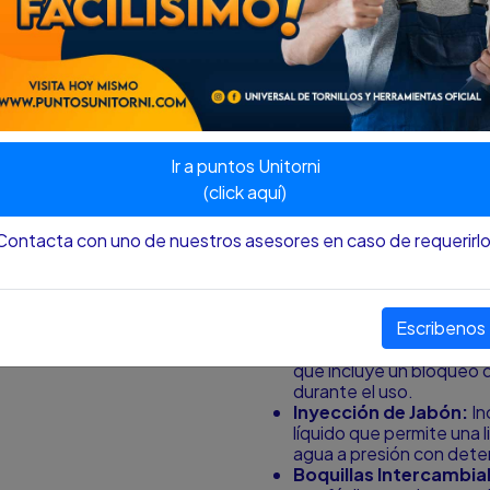
Su diseño portátil y su poten
amplia gama de aplicaciones 
Potencia del Motor:
Eq
esta hidro lavadora gas
enfrentar las tareas de 
Presión Ajustable:
Ofre
garantiza una limpieza p
Ir a puntos Unitorni
superficies.
(click aquí)
Flujo Máximo:
Con un fl
lavadora gasolina proporc
Contacta con uno de nuestros asesores en caso de requerirlo
suciedad y los residuos 
Diseño Portátil:
Diseña
resistentes para facilita
convierte en una opción 
Escribenos
ubicaciones.
Pistola de Gatillo Esta
que incluye un bloqueo d
durante el uso.
Inyección de Jabón:
In
líquido que permite una 
agua a presión con dete
Boquillas Intercambia