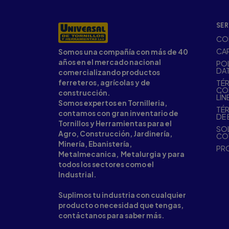
SER
CO
CA
Somos una compañía con más de 40
años en el mercado nacional
POL
DA
comercializando productos
ferreteros, agrícolas y de
TÉR
CO
construcción.
LÍN
Somos expertos en Tornilleria,
TÉR
contamos con gran inventario de
DE 
Tornillos y Herramientas para el
SOL
Agro, Construcción, Jardinería,
CO
Minería, Ebanistería,
PR
Metalmecanica, Metalurgia y para
todos los sectores como el
Industrial.
Suplimos tu industria con cualquier
producto o necesidad que tengas,
contáctanos para saber más.