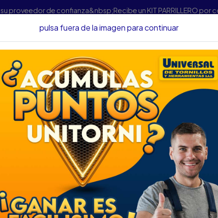
s su proveedor de confianza&nbsp;Recibe un KIT PARRILLERO por 
pulsa fuera de la imagen para continuar
ca
Hidrolavadoras
HIDROLAVADORA TOOLCRAFT GASOLINA 
HIDROLAVADORA T
2700PSI 2.5GPM/8
DESCRIPCIÓN
HIDROLAVADORA TOOLCRA
2.5GPM/8.5L/MM TC5894
SKU...62510226
DESCRIPCION..
La Hidro lavadora Gasolina 
herramienta potente y versátil
de limpieza en cualquier luga