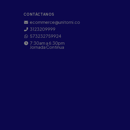
CONTÁCTANOS
ecommerce@unitorni.co
3123209999
573232759924
7:30am a 6:30pm
Jornada Continua