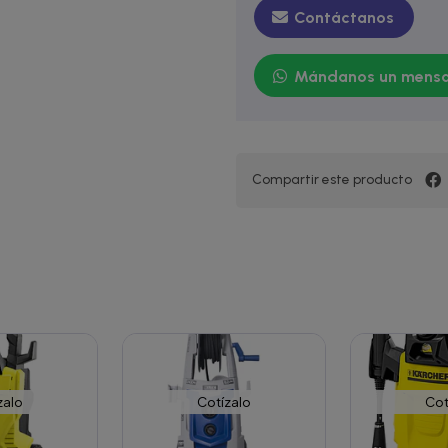
Contáctanos
Mándanos un mensa
Compartir este producto
zalo
Cotízalo
Cot