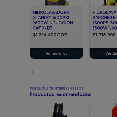
HIDROLAVADORA
HIDROLAV
STANLEY 1600PSI
KARCHER K
1600W INDUCCION
1800PSI 30
SW19-B3
1500W 1.6
$1.316.400 COP
$1.715.900
Ver detalles
Ver de
PUEDE QUE TE INTERESEN ESTOS
Productos recomendados