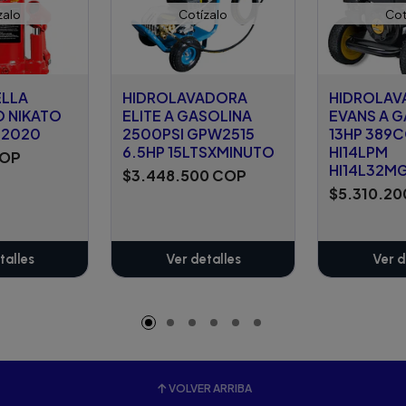
zalo
Cotízalo
Cot
LLA
HIDROLAVADORA
HIDROLAV
O NIKATO
ELITE A GASOLINA
EVANS A 
02020
2500PSI GPW2515
13HP 389C
6.5HP 15LTSXMINUTO
HI14LPM
COP
HI14L32M
$3.448.500 COP
$5.310.2
talles
Ver detalles
Ver d
VOLVER ARRIBA