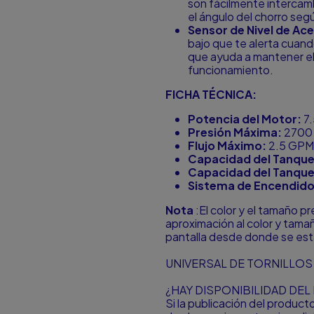
son fácilmente intercambi
el ángulo del chorro seg
Sensor de Nivel de Ace
bajo que te alerta cuando
que ayuda a mantener el
funcionamiento.
FICHA TÉCNICA:
Potencia del Motor:
7.
Presión Máxima:
2700 
Flujo Máximo:
2.5 GPM 
Capacidad del Tanque
Capacidad del Tanque
Sistema de Encendido
Nota
:El color y el tamaño p
aproximación al color y tamañ
pantalla desde donde se est
UNIVERSAL DE TORNILLOS 
¿HAY DISPONIBILIDAD DE
Si la publicación del produc