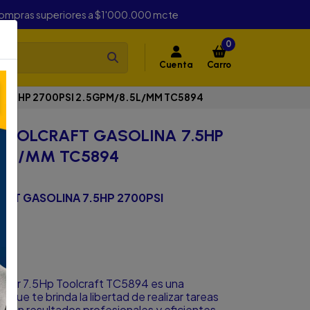
compras superiores a $1'000.000 mcte
0
Cuenta
Carro
7.5HP 2700PSI 2.5GPM/8.5L/MM TC5894
OOLCRAFT GASOLINA 7.5HP
.5L/MM TC5894
FT GASOLINA 7.5HP 2700PSI
Motor 7.5Hp Toolcraft TC5894 es una
 que te brinda la libertad de realizar tareas
r, con resultados profesionales y eficientes.