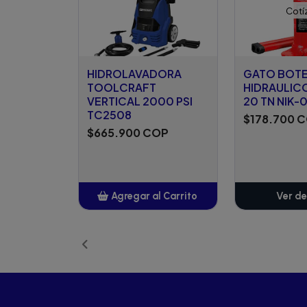
Cotí
HIDROLAVADORA
GATO BOTE
TOOLCRAFT
HIDRAULIC
VERTICAL 2000 PSI
20 TN NIK-
TC2508
$178.700 
$665.900 COP
Agregar al Carrito
Ver de
Añadido