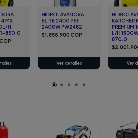
ADORA
HIDROLAVADORA
HIDROLAV
-4 MX
ELITE 2400 PSI
KARCHER 
0L/H
2400W PW2482
PREMIUM 1
01-850.0
L/H 1500W
$1.858.900 COP
870.0
 COP
$2.001.9
talles
Ver detalles
Ver d