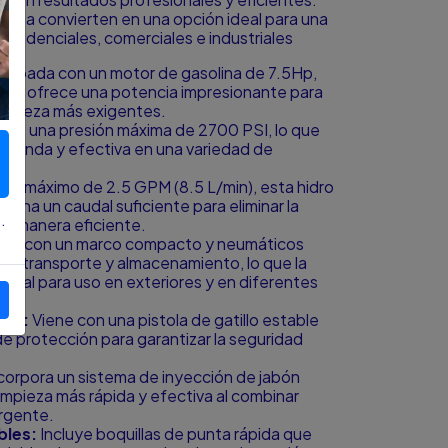
cia la convierten en una opción ideal para una
residenciales, comerciales e industriales
uipada con un motor de gasolina de 7.5Hp,
olina ofrece una potencia impresionante para
limpieza más exigentes.
ce una presión máxima de 2700 PSI, lo que
rofunda y efectiva en una variedad de
ujo máximo de 2.5 GPM (8.5 L/min), esta hidro
iona un caudal suficiente para eliminar la
.
de manera eficiente.
da con un marco compacto y neumáticos
r su transporte y almacenamiento, lo que la
ideal para uso en exteriores y en diferentes
ble:
Viene con una pistola de gatillo estable
e protección para garantizar la seguridad
corpora un sistema de inyección de jabón
limpieza más rápida y efectiva al combinar
rgente.
bles:
Incluye boquillas de punta rápida que