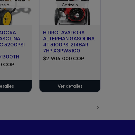
ízalo
Cotízalo
ADORA
HIDROLAVADORA
GASOLINA
ALTERMAN GASOLINA
C 3200PSI
4T 3100PSI 214BAR
7HP XGPW3100
G1300TH
$2.906.000 COP
00 COP
etalles
Ver detalles