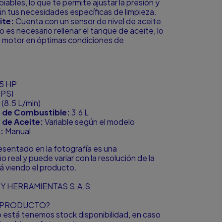
ables, lo que te permite ajustar la presión y
ún tus necesidades específicas de limpieza.
ite:
Cuenta con un sensor de nivel de aceite
 es necesario rellenar el tanque de aceite, lo
 motor en óptimas condiciones de
5 HP
PSI
(8.5 L/min)
 de Combustible:
3.6 L
 de Aceite:
Variable según el modelo
:
Manual
resentado en la fotografía es una
o real y puede variar con la resolución de la
á viendo el producto.
Y HERRAMIENTAS S.A.S
L PRODUCTO?
to está tenemos stock disponibilidad, en caso