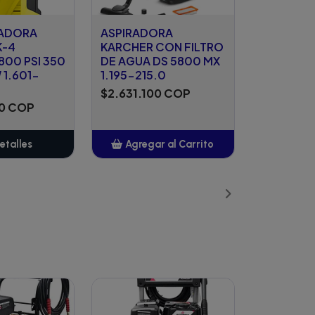
ADORA
ASPIRADORA
K-4
KARCHER CON FILTRO
800 PSI 350
DE AGUA DS 5800 MX
 1.601-
1.195-215.0
$2.631.100 COP
00 COP
etalles
Agregar al Carrito
Añadido