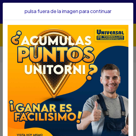
Hacemos envíos a todo el país, somos su proveedor de
pulsa fuera de la imagen para continuar
confianza&nbsp;Recibe un KIT PARRILLERO por compras
superiores a $1'000.000 mcte
Inicio
Automotriz
Gatos Hidraulicos
GATO CREMALLERA UYUSTOOLS 20"PUL GAC020
GATO CREMALLERA UYUSTOOLS
20"PUL GAC020
DESCRIPCIÓN
GATO CREMALLERA UYUSTOOLS 20"PUL GAC020
SKU...61701051
DESCRIPCIÓN...
ESPECIFICACIONES
Gato manual de marca Ferton de funcionamiento