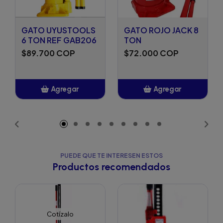
GATO UYUSTOOLS
GATO ROJO JACK 8
6 TON REF GAB206
TON
$89.700 COP
$72.000 COP
Agregar
Agregar
Añadido
Añadido
PUEDE QUE TE INTERESEN ESTOS
Productos recomendados
Cotízalo