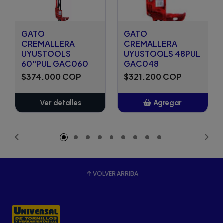
GATO
GATO
CREMALLERA
CREMALLERA
UYUSTOOLS
UYUSTOOLS 48PUL
60"PUL GAC060
GAC048
$374.000 COP
$321.200 COP
Ver detalles
Agregar
Añadido
VOLVER ARRIBA