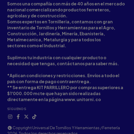
Somos una compañía con más de 40 años en el mercado
nacional comercializando productos ferreteros,
agrícolas y de construcción.
Somos expertos en Tornilleria, contamos con gran
inventario de Tornillos y Herramientas para el Agro,
Construcción, Jardinería, Minería, Ebanistería,
Metalmecanica, Metalurgia y para todos los
sectores como el Industrial.
Suplimos tu industria con cualquier producto o
necesidad que tengas, contáctanos para saber más.
*Aplican condiciones y restricciones. Envíos a todo el
país con forma de pago contraentrega.
** Se entrega KIT PARRILLERO por compras superiores a
$1'000.000 mcte que hayan sido realizadas
directamente en la página www.unitorni.co
SÍGUENOS
Copyright Universal De Tornillos Y Herramientas / Ferretería
2026. Todos los derechos reservados.