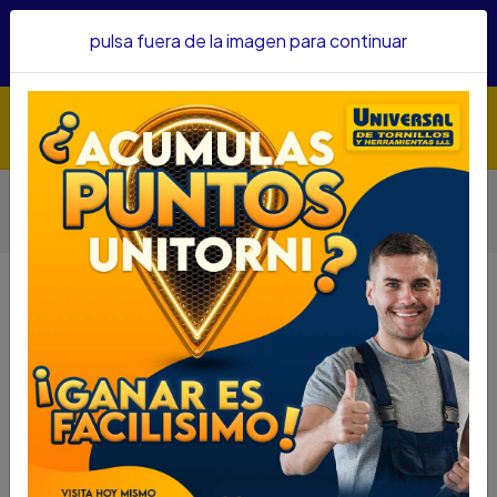
Hacemos envíos a todo el país, somos su proveedor de
pulsa fuera de la imagen para continuar
confianza&nbsp;Recibe un KIT PARRILLERO por compras
superiores a $1'000.000 mcte
Inicio
Herramientas
Herramienta Manual
Otras Herramientas Manuales
EXTENSION SATA 3/8" X 6" GL12904EM
EXTENSION SATA 3/8" X 6"
GL12904EM
DESCRIPCIÓN
UTH 59550014
EXTENSION SATA 3/8" X 6" GL12904EM
DESCRIPCION: