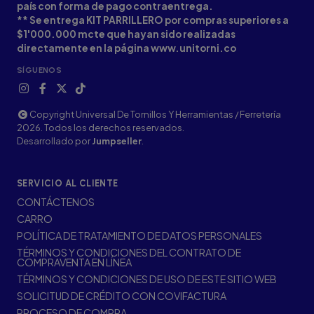
país con forma de pago contraentrega.
** Se entrega KIT PARRILLERO por compras superiores a
$1'000.000 mcte que hayan sido realizadas
directamente en la página www.unitorni.co
SÍGUENOS
Copyright Universal De Tornillos Y Herramientas / Ferretería
2026. Todos los derechos reservados.
Desarrollado por
Jumpseller
.
SERVICIO AL CLIENTE
CONTÁCTENOS
CARRO
POLÍTICA DE TRATAMIENTO DE DATOS PERSONALES
TÉRMINOS Y CONDICIONES DEL CONTRATO DE
COMPRAVENTA EN LÍNEA
TÉRMINOS Y CONDICIONES DE USO DE ESTE SITIO WEB
SOLICITUD DE CRÉDITO CON COVIFACTURA
PROCESO DE COMPRA