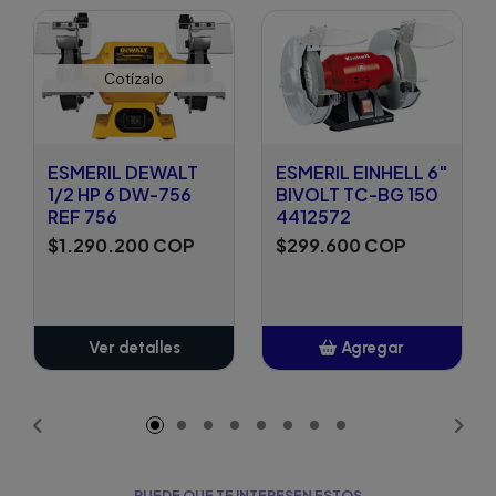
Cotízalo
ESMERIL DEWALT
ESMERIL EINHELL 6"
1/2 HP 6 DW-756
BIVOLT TC-BG 150
REF 756
4412572
$1.290.200 COP
$299.600 COP
Ver detalles
Agregar
Añadido
PUEDE QUE TE INTERESEN ESTOS