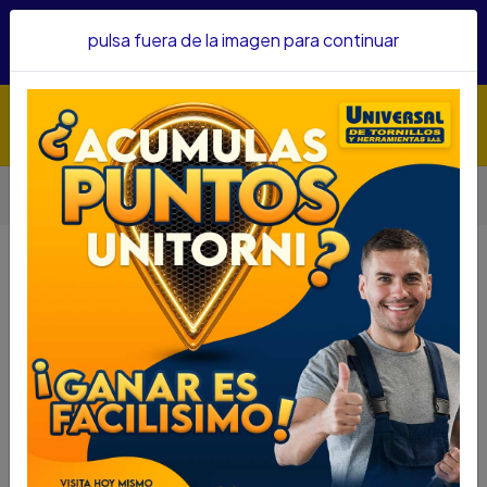
Hacemos envíos a todo el país, somos su proveedor de
pulsa fuera de la imagen para continuar
confianza&nbsp;Recibe un KIT PARRILLERO por compras
superiores a $1'000.000 mcte
Inicio
Herramientas
Herramienta Eléctrica
Esmeriladoras
ESMERIL DEWALT 3/4 HP 8 DW-758
ESMERIL DEWALT 3/4 HP 8 DW-758
DESCRIPCIÓN
ESMERIL DEWALT 3/4 HP 8 DW-758
SKU : 59350025
DESCRIPCION :
Motor de inducción de 3/4 HP para aplicaciones de