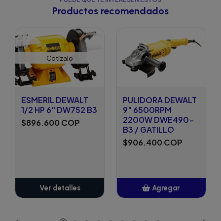
Productos recomendados
Cotízalo
ESMERIL DEWALT
PULIDORA DEWALT
1/2 HP 6" DW752 B3
9" 6500RPM
2200W DWE490-
$896.600 COP
B3 / GATILLO
$906.400 COP
Ver detalles
Agregar
Añadido