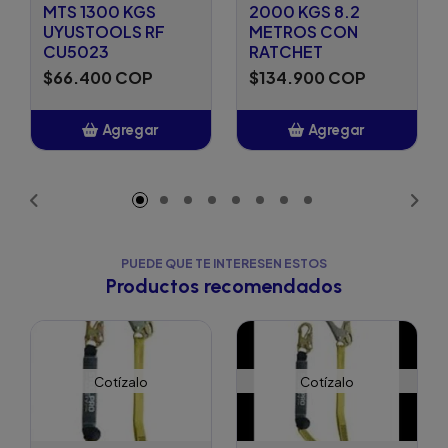
MTS 1300 KGS
2000 KGS 8.2
UYUSTOOLS RF
METROS CON
CU5023
RATCHET
$66.400 COP
$134.900 COP
Agregar
Agregar
Añadido
Añadido
PUEDE QUE TE INTERESEN ESTOS
Productos recomendados
Cotízalo
Cotízalo