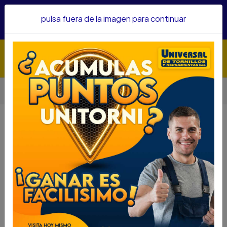
Hacemos envíos a todo el país, somos su proveedor de
pulsa fuera de la imagen para continuar
confianza&nbsp;Recibe un KIT PARRILLERO por compras
superiores a $1'000.000 mcte
Inicio
Protección Industrial
ESLINGAS
ESLINGA NARA DIELECTRICA EN "Y" CON GANCHO NS9100010
ESLINGA NARA DIELECTRICA EN "Y"
CON GANCHO NS9100010
DESCRIPCIÓN
ESLINGA NARA DIELÉCTRICA EN "Y" CON GANCHO
NS9100010
SKU....59320157
DESCRIPCIÓN....