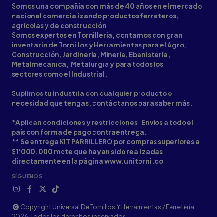
Somos una compañía con más de 40 años en el mercado
nacional comercializando productos ferreteros,
agrícolas y de construcción.
Somos expertos en Tornilleria, contamos con gran
inventario de Tornillos y Herramientas para el Agro,
Construcción, Jardinería, Minería, Ebanistería,
Metalmecanica, Metalurgia y para todos los
sectores como el Industrial.
Suplimos tu industria con cualquier producto o
necesidad que tengas, contáctanos para saber más.
*Aplican condiciones y restricciones. Envíos a todo el
país con forma de pago contraentrega.
** Se entrega KIT PARRILLERO por compras superiores a
$1'000.000 mcte que hayan sido realizadas
directamente en la página www.unitorni.co
SÍGUENOS
Copyright Universal De Tornillos Y Herramientas / Ferretería
2026. Todos los derechos reservados.