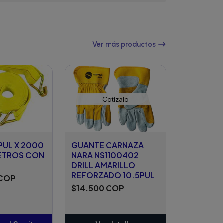
Ver más productos
Cotízalo
PUL X 2000
GUANTE CARNAZA
METROS CON
NARA NS1100402
DRILL AMARILLO
REFORZADO 10.5PUL
 COP
$14.500 COP