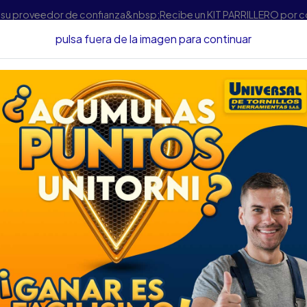
s su proveedor de confianza&nbsp;Recibe un KIT PARRILLERO por 
pulsa fuera de la imagen para continuar
cio
Protección Industrial
BOTA NARA KANGURO STEEL CAFE T
BOTA NARA KANGU
DESCRIPCIÓN
BOTA NARA KANGURO STEE
SKU...40415085
DESCRIPCIÓN...
Calzado para uso industrial,
de excelente calidad, que pr
calzado, suela ROBUSTA Bio
de productos plásticos, en s