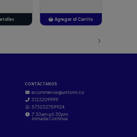
etalles
Agregar al Carrito
Añadido
CONTÁCTANOS
ecommerce@unitorni.co
3123209999
573232759924
7:30am a 6:30pm
Jornada Continua