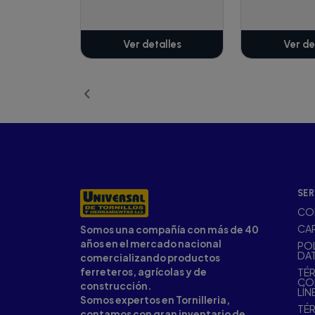
Ver detalles
Ver de
SER
CO
CA
Somos una compañía con más de 40
años en el mercado nacional
POL
DA
comercializando productos
ferreteros, agrícolas y de
TÉR
CO
construcción.
LÍN
Somos expertos en Tornilleria,
TÉR
contamos con gran inventario de