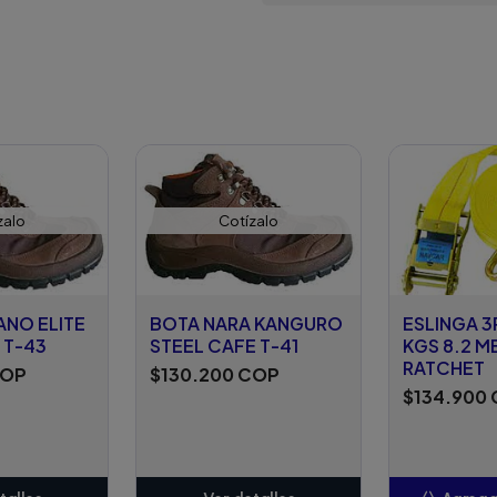
zalo
Cotízalo
ANO ELITE
BOTA NARA KANGURO
ESLINGA 3
 T-43
STEEL CAFE T-41
KGS 8.2 
RATCHET
COP
$130.200 COP
$134.900