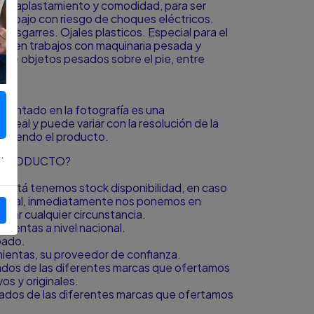
a en aplastamiento y comodidad, para ser
 trabajo con riesgo de choques eléctricos.
desgarres. Ojales plasticos. Especial para el
les, en trabajos con maquinaria pesada y
s de objetos pesados sobre el pie, entre
resentado en la fotografía es una
o real y puede variar con la resolución de la
á viendo el producto.
.
L PRODUCTO?
to está tenemos stock disponibilidad, en caso
icional, inmediatamente nos ponemos en
igar cualquier circunstancia.
ientas a nivel nacional.
bado.
amientas, su proveedor de confianza.
zados de las diferentes marcas que ofertamos
s y originales.
zados de las diferentes marcas que ofertamos