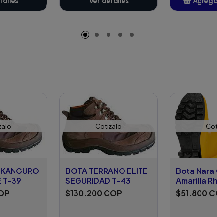
talles
Ver detalles
Agregar
A
zalo
Cotízalo
Cot
 KANGURO
BOTA TERRANO ELITE
Bota Nara
 T-39
SEGURIDAD T-43
Amarilla R
COP
$130.200 COP
$51.800 