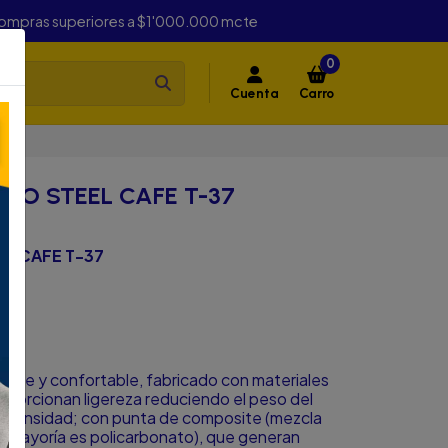
compras superiores a $1'000.000 mcte
0
Cuenta
Carro
-37
RO STEEL CAFE T-37
L CAFE T-37
 suave y confortable, fabricado con materiales
oporcionan ligereza reduciendo el peso del
 densidad; con punta de composite (mezcla
u mayoría es policarbonato), que generan