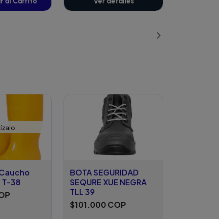
 al Carrito
Ver detalles
ñadido
ízalo
 Caucho
BOTA SEGURIDAD
h T-38
SEQURE XUE NEGRA
TLL 39
COP
$101.000 COP