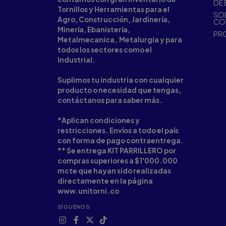
DE 
Tornillos y Herramientas para el
SOL
Agro, Construcción, Jardinería,
CO
Minería, Ebanistería,
PR
Metalmecanica, Metalurgia y para
todos los sectores como el
Industrial.
Suplimos tu industria con cualquier
producto o necesidad que tengas,
contáctanos para saber más.
*Aplican condiciones y
restricciones. Envíos a todo el país
con forma de pago contraentrega.
** Se entrega KIT PARRILLERO por
compras superiores a $1'000.000
mcte que hayan sido realizadas
directamente en la página
www.unitorni.co
SÍGUENOS