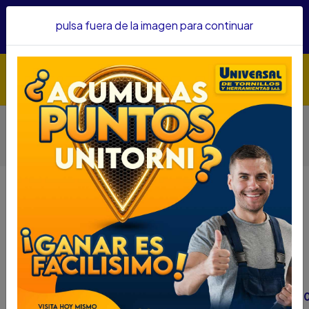
Hacemos envíos a todo el país, somos su proveedor de
pulsa fuera de la imagen para continuar
confianza&nbsp;Recibe un KIT PARRILLERO por compras
superiores a $1'000.000 mcte
Inicio
Herramientas
Herramienta Neumática
Engrasadores Neumáticos
ENGRASADOR DEWALTINAL (DCGG571B)+BATERIA 4.0AH
(DCB204) 20V+CARGA 12-20V (DCB1104)
ENGRASADOR DEWALTINAL
(DCGG571B)+BATERIA 4.0AH
(DCB204) 20V+CARGA 12-20V
(DCB1104)
DESCRIPCIÓN
ENGRASADOR DEWALTINAL (DCGG571B)+BATERIA 4.