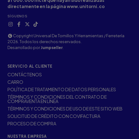
$1'000.000 mcte que hayan sido realizadas
directamente en la página www.unitorni.co
SÍGUENOS
Copyright Universal De Tornillos Y Herramientas / Ferretería
2026. Todos los derechos reservados.
Desarrollado por
Jumpseller
.
SERVICIO AL CLIENTE
CONTÁCTENOS
CARRO
POLÍTICA DE TRATAMIENTO DE DATOS PERSONALES
TÉRMINOS Y CONDICIONES DEL CONTRATO DE
COMPRAVENTA EN LÍNEA
TÉRMINOS Y CONDICIONES DE USO DE ESTE SITIO WEB
SOLICITUD DE CRÉDITO CON COVIFACTURA
PROCESO DE COMPRA
NUESTRA EMPRESA