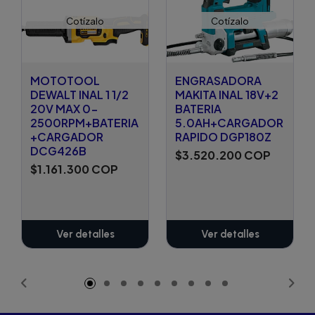
Cotízalo
Cotízalo
MOTOTOOL
ENGRASADORA
DEWALT INAL 1 1/2
MAKITA INAL 18V+2
20V MAX 0-
BATERIA
2500RPM+BATERIA
5.0AH+CARGADOR
+CARGADOR
RAPIDO DGP180Z
DCG426B
$3.520.200 COP
$1.161.300 COP
Ver detalles
Ver detalles