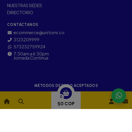
NUESTRAS SEDES
DIRECTORIO
CONTÁCTANOS
ecommerce@unitorni.co
3123209999
573232759924
7:30am a 6:30pm
Jornada Continua
MÉTODOS DE PAGO ACEPTADOS
0
$0 COP