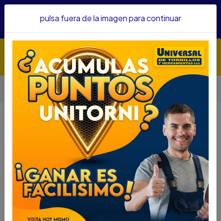
Hacemos envíos a todo el país, somos su proveedor de
pulsa fuera de la imagen para continuar
confianza&nbsp;Recibe un KIT PARRILLERO por compras
superiores a $1'000.000 mcte
Inicio
Abrasivos
Discos
DISCO SIERRA CIRCULAR IRWIN 12 X 60 15189
DISCO SIERRA CIRCULAR IRWIN 12 X
60 15189
DESCRIPCIÓN
DISCO SIERRA CIRCULAR IRWIN 12 X 60 15189
SKU....57130025
DESCRIPCIÓN...