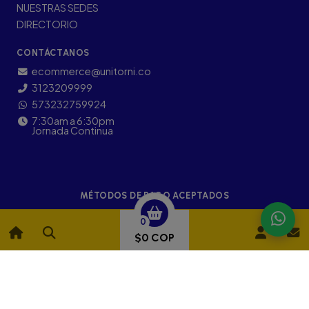
NUESTRAS SEDES
DIRECTORIO
CONTÁCTANOS
ecommerce@unitorni.co
3123209999
573232759924
7:30am a 6:30pm
Jornada Continua
MÉTODOS DE PAGO ACEPTADOS
0
$0 COP