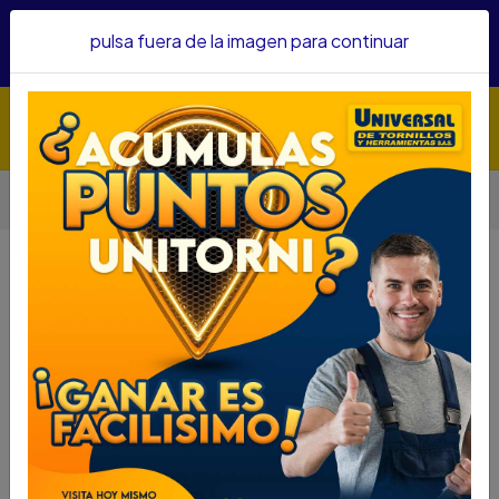
Hacemos envíos a todo el país, somos su proveedor de
pulsa fuera de la imagen para continuar
confianza&nbsp;Recibe un KIT PARRILLERO por compras
superiores a $1'000.000 mcte
Inicio
Abrasivos
Discos
DISCO DIAMANTADO SEGMENTADO IRWIN 4 1/2 IW47452
DISCO DIAMANTADO
SEGMENTADO IRWIN 4 1/2 IW47452
DESCRIPCIÓN
DISCO DIAMANTADO SEGMENTADO
IRWIN 4 1/2 IW47452
SKU : 55900015