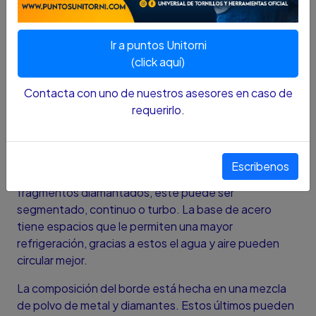
DESCRIPCION :
Estos discos son fabricados para realizar cortes en
Ir a puntos Unitorni
una amplia variedad de materiales. Son especiales
(click aquí)
para trabajo en superficies de alta dureza y abrasión.
La precisión y velocidad son ventajas que estos discos
Contacta con uno de nuestros asesores en caso de
le pueden brindar a tus proyectos.
requerirlo.
Su composición
Estos discos poseen una base circular fabricada en
Escribenos
acero. Su borde cuenta con un recubrimiento de
fragmentos diamantados, este puede ser
segmentado, continuo o turbo. La base de acero
tiene espacios que le permiten una mayor
refrigeración, gracias a estos el agua y aire pueden
circular mejor.
La composición del borde está hecha en una mezcla
de polvo de metal y diamantes. Estos últimos pueden