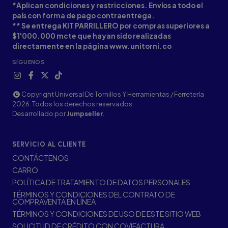
*Aplican condiciones y restricciones. Envíos a todo el
país con forma de pago contraentrega.
** Se entrega KIT PARRILLERO por compras superiores a
$1'000.000 mcte que hayan sido realizadas
directamente en la página www.unitorni.co
SÍGUENOS
Copyright Universal De Tornillos Y Herramientas / Ferretería
2026. Todos los derechos reservados.
Desarrollado por
Jumpseller
.
SERVICIO AL CLIENTE
CONTÁCTENOS
CARRO
POLÍTICA DE TRATAMIENTO DE DATOS PERSONALES
TÉRMINOS Y CONDICIONES DEL CONTRATO DE
COMPRAVENTA EN LÍNEA
TÉRMINOS Y CONDICIONES DE USO DE ESTE SITIO WEB
SOLICITUD DE CRÉDITO CON COVIFACTURA