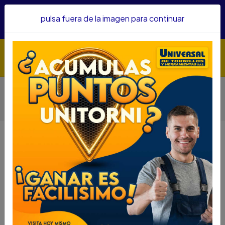
Hacemos envíos a todo el país, somos su proveedor de
pulsa fuera de la imagen para continuar
confianza&nbsp;Recibe un KIT PARRILLERO por compras
superiores a $1'000.000 mcte
Inicio
Herramientas
Herramienta Manual
Destornilladores
DESTORNILLADOR ESTRELLA DIELECTRICO SATA 1/4" X 4"
GL61213EM
DESTORNILLADOR ESTRELLA
DIELECTRICO SATA 1/4" X 4"
GL61213EM
DESCRIPCIÓN
UTH 63830071
DESTORNILLADOR ESTRELLA DIELECTRICO SATA