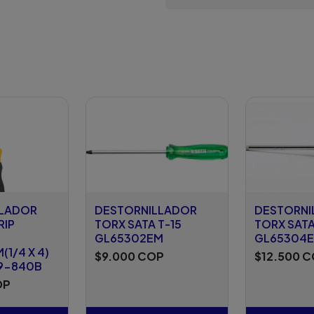
LLADOR
DESTORNILLADOR
DESTORNI
RIP
TORX SATA T-15
TORX SATA
GL65302EM
GL65304
1/4 X 4)
$9.000 COP
$12.500 
9-840B
OP