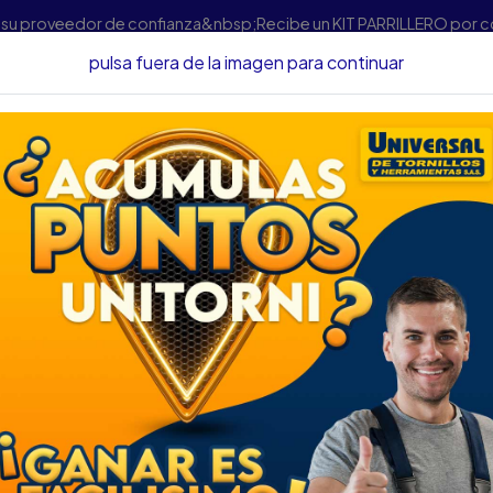
s su proveedor de confianza&nbsp;Recibe un KIT PARRILLERO por 
pulsa fuera de la imagen para continuar
anual
Destornilladores
DESTORNILLADOR PRO PHILIPS#2-4 ST
DESTORNILLADOR P
X 4 (ESTRELLA)ST
DESCRIPCIÓN
DESTORNILLADOR PRO PHIL
(ESTRELLA)STHT69145
SKU...51030025
DESCRIPCIÓN...
Indicación del tamaño y
Mango Hexa-lobular (6 la
el control en las aplicac