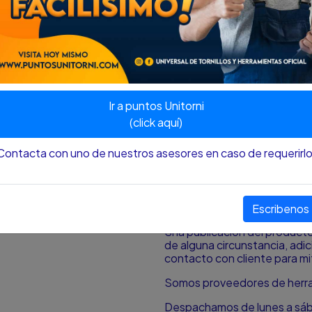
Barras en acero Cromo 
La barra posee dos aspa
unión barra-mango al apl
Punta anti-resbalante f
acople
Mangos PVC resistentes
Mangos cómodos resiste
Ir a puntos Unitorni
Mango especificados por 
negro Torx
(click aquí)
Contacta con uno de nuestros asesores en caso de requerirlo
Nota
:
El color y el tamaño p
aproximación al color y tamañ
pantalla desde donde se est
¿HAY DISPONIBILIDAD DE
Escribenos
Si la publicación del produc
de alguna circunstancia, ad
contacto con cliente para mit
Somos proveedores de herram
Despachamos de lunes a sá