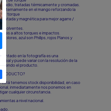
Vanadio, tratadas térmicamente y cromadas.
s internamente en el mango reforzando la
icar torque
osfatada y magnética para mejor agarre /
 a solventes.
ntes a altos torques e impactos.
Colores, azul son Phillps, rojos Planos y
.
resentado en la fotografía es una
o real y puede variar con la resolución de la
á viendo el producto.
L PRODUCTO?
to está tenemos stock disponibilidad, en caso
icional, inmediatamente nos ponemos en
igar cualquier circunstancia.
ientas a nivel nacional.
bado.