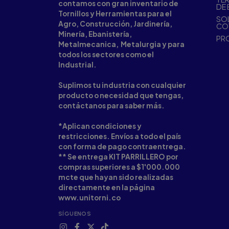
contamos con gran inventario de
DE 
Tornillos y Herramientas para el
SOL
Agro, Construcción, Jardinería,
CO
Minería, Ebanistería,
PR
Metalmecanica, Metalurgia y para
todos los sectores como el
Industrial.
Suplimos tu industria con cualquier
producto o necesidad que tengas,
contáctanos para saber más.
*Aplican condiciones y
restricciones. Envíos a todo el país
con forma de pago contraentrega.
** Se entrega KIT PARRILLERO por
compras superiores a $1'000.000
mcte que hayan sido realizadas
directamente en la página
www.unitorni.co
SÍGUENOS