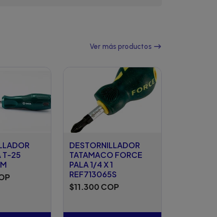
Ver más productos
LLADOR
DESTORNILLADOR
 T-25
TATAMACO FORCE
EM
PALA 1/4 X 1
REF713065S
COP
$11.300 COP