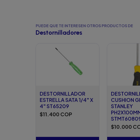
PUEDE QUE TE INTERESEN OTROS PRODUCTOS DE
Destornilladores
DESTORNILLADOR
DESTORNI
ESTRELLA SATA 1/4" X
CUSHION G
4" ST65209
STANLEY
PH2X100MM(
$11.400 COP
STMT6080
$10.000 C