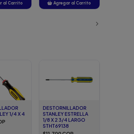
 al Carrito
Agregar al Carrito
ñadido
Añadido
LLADOR
DESTORNILLADOR
EY 1/4 X 4
STANLEY ESTRELLA
1/8 X 2 3/4 LARGO
OP
STHT69138
$11.700 COP