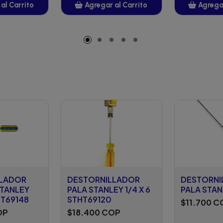
al Carrito
Agregar al Carrito
Agregar
adido
Añadido
A
LLADOR
DESTORNILLADOR
DESTORNI
STANLEY
PALA STANLEY 1/4 X 6
PALA STANL
HT69148
STHT69120
$11.700 C
OP
$18.400 COP