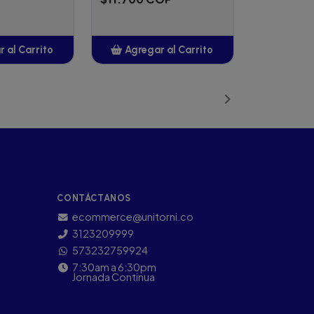
 al Carrito
Agregar al Carrito
ñadido
Añadido
CONTÁCTANOS
ecommerce@unitorni.co
3123209999
573232759924
7:30am a 6:30pm
Jornada Continua