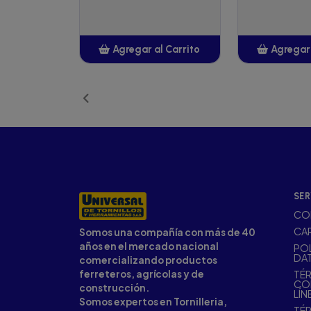
Agregar al Carrito
Agregar 
Añadido
Añ
SER
CO
CA
Somos una compañía con más de 40
años en el mercado nacional
POL
DA
comercializando productos
ferreteros, agrícolas y de
TÉR
CO
construcción.
LÍN
Somos expertos en Tornilleria,
TÉR