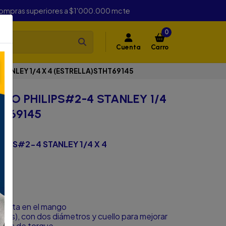
compras superiores a $1'000.000 mcte
0
Cuenta
Carro
ANLEY 1/4 X 4 (ESTRELLA)STHT69145
RO PHILIPS#2-4 STANLEY 1/4
HT69145
IPS#2-4 STANLEY 1/4 X 4
 punta en el mango
dos), con dos diámetros y cuello para mejorar
iones de torque