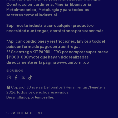
Construcción, Jardinería, Minería, Ebanistería,
Metalmecanica, Metalurgia y para todos los
sectores como el Industrial.
Suplimos tu industria con cualquier producto o
necesidad que tengas, contáctanos para saber más.
*Aplican condiciones y restricciones. Envíos a todo el
país con forma de pago contraentrega.
** Se entrega KIT PARRILLERO por compras superiores a
$1'000.000 mcte que hayan sido realizadas
directamente en la página www.unitorni.co
SÍGUENOS
Copyright Universal De Tornillos Y Herramientas / Ferretería
2026. Todos los derechos reservados.
Desarrollado por
Jumpseller
.
SERVICIO AL CLIENTE