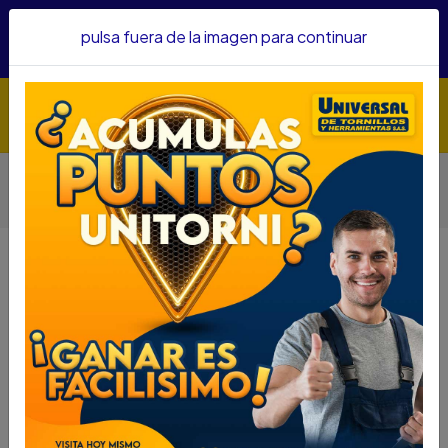
Hacemos envíos a todo el país, somos su proveedor de
pulsa fuera de la imagen para continuar
confianza&nbsp;Recibe un KIT PARRILLERO por compras
superiores a $1'000.000 mcte
Inicio
Herramientas
Herramienta Manual
Otras Herramientas Manuales
CRUCETA MP TOOL ECONOMICA BJT-176
CRUCETA MP TOOL ECONOMICA
BJT-176
DESCRIPCIÓN
CRUCETA MP TOOL ECONOMICA BJT-176
SKU...50441050
DESCRIPCIÓN....